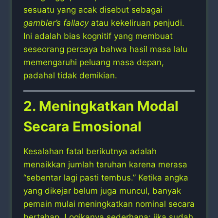
sesuatu yang acak disebut sebagai
gambler’s fallacy
atau kekeliruan penjudi.
Ini adalah bias kognitif yang membuat
seseorang percaya bahwa hasil masa lalu
memengaruhi peluang masa depan,
padahal tidak demikian.
2. Meningkatkan Modal
Secara Emosional
Kesalahan fatal berikutnya adalah
menaikkan jumlah taruhan karena merasa
“sebentar lagi pasti tembus.” Ketika angka
yang dikejar belum juga muncul, banyak
pemain mulai meningkatkan nominal secara
bertahap. Logikanya sederhana: jika sudah