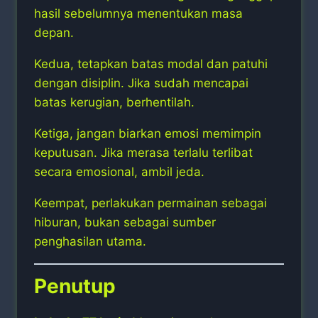
hasil sebelumnya menentukan masa
depan.
Kedua, tetapkan batas modal dan patuhi
dengan disiplin. Jika sudah mencapai
batas kerugian, berhentilah.
Ketiga, jangan biarkan emosi memimpin
keputusan. Jika merasa terlalu terlibat
secara emosional, ambil jeda.
Keempat, perlakukan permainan sebagai
hiburan, bukan sebagai sumber
penghasilan utama.
Penutup