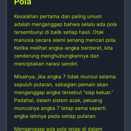
Pola
Kesalahan pertama dan paling umum
adalah menganggap bahwa selalu ada pola
tersembunyi di balik setiap hasil. Otak
manusia secara alami senang mencari pola.
Ketika melihat angka-angka berderet, kita
cenderung menghubungkannya dan
menciptakan narasi sendiri.
Misalnya, jika angka 7 tidak muncul selama
sepuluh putaran, sebagian pemain akan
menganggap angka tersebut “siap keluar.”
Padahal, dalam sistem acak, peluang
munculnya angka 7 tetap sama seperti
angka lainnya pada setiap putaran.
Menganggap ada pola tetap di dalam