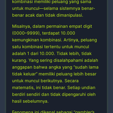
kombinasi memiliki peluang yang sama
untuk muncul—selama sistemnya benar-
benar acak dan tidak dimanipulasi.
Misalnya, dalam permainan empat digit
(0000–9999), terdapat 10.000
kemungkinan kombinasi. Artinya, peluang
satu kombinasi tertentu untuk muncul
adalah 1 dari 10.000. Tidak lebih, tidak
kurang. Yang sering disalahpahami adalah
anggapan bahwa angka yang “sudah lama
tidak keluar” memiliki peluang lebih besar
untuk muncul berikutnya. Secara
matematis, ini tidak benar. Setiap undian
berdiri sendiri dan tidak dipengaruhi oleh
hasil sebelumnya.
Fenomena ini dikenal sebagai “gambler’s