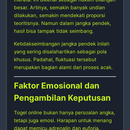
besar. Artinya, semakin banyak undian
dilakukan, semakin mendekati proporsi
teoritisnya. Namun dalam jangka pendek,
hasil bisa tampak tidak seimbang.
Ketidakseimbangan jangka pendek inilah
yang sering disalahartikan sebagai pola
khusus. Padahal, fluktuasi tersebut
merupakan bagian alami dari proses acak.
Faktor Emosional dan
Pengambilan Keputusan
Togel online bukan hanya persoalan angka,
tetapi juga emosi. Harapan untuk menang
dapat memicu adrenalin dan euforia.