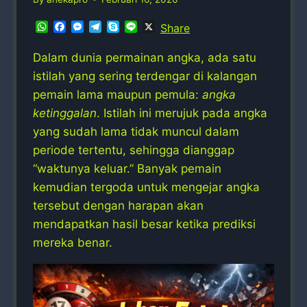
WhatsApp
Facebook
Messenger
Telegram
Skype
Line
X
Share
Dalam dunia permainan angka, ada satu
istilah yang sering terdengar di kalangan
pemain lama maupun pemula:
angka
ketinggalan
. Istilah ini merujuk pada angka
yang sudah lama tidak muncul dalam
periode tertentu, sehingga dianggap
“waktunya keluar.” Banyak pemain
kemudian tergoda untuk mengejar angka
tersebut dengan harapan akan
mendapatkan hasil besar ketika prediksi
mereka benar.