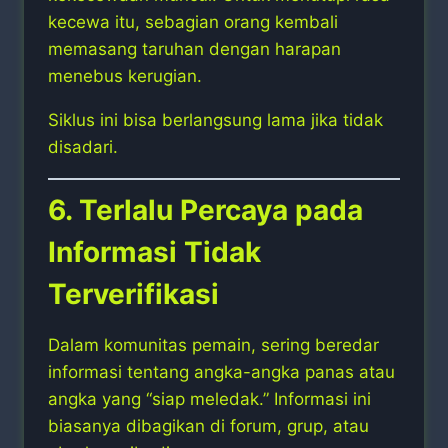
kecewa itu, sebagian orang kembali
memasang taruhan dengan harapan
menebus kerugian.
Siklus ini bisa berlangsung lama jika tidak
disadari.
6. Terlalu Percaya pada
Informasi Tidak
Terverifikasi
Dalam komunitas pemain, sering beredar
informasi tentang angka-angka panas atau
angka yang “siap meledak.” Informasi ini
biasanya dibagikan di forum, grup, atau