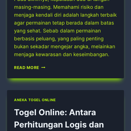
masing-masing. Memahami risiko dan
menjaga kendali diri adalah langkah terbaik
agar permainan tetap berada dalam batas
yang sehat. Sebab dalam permainan
berbasis peluang, yang paling penting
bukan sekadar mengejar angka, melainkan
menjaga kewarasan dan keseimbangan.
KESALAHAN
READ MORE
FATAL
SAAT
MENGEJAR
ANGKA
KETINGGALAN
ANEKA TOGEL ONLINE
DI
TOGEL
Togel Online: Antara
Perhitungan Logis dan