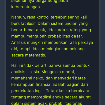
sepenuhnya bergantung pada
keberuntungan.
Namun, rasa kontrol tersebut sering kali
bersifat ilusif. Dalam sistem undian yang
benar-benar acak, tidak ada strategi yang
mampu mengubah probabilitas dasar.
Analisis mungkin memberikan rasa percaya
diri, tetapi tidak meningkatkan peluang
secara matematis.
Hal ini tidak berarti bahwa semua bentuk
analisis sia-sia. Mengelola modal,
memahami risiko, dan menyadari batas
kemampuan finansial adalah bagian dari
pendekatan logis. Tetapi ketika berbicara
tentang memprediksi angka secara akurat
dalam sistem acak, probabilitas tetap