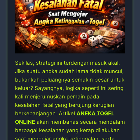
Sekilas, strategi ini terdengar masuk akal.
Jika suatu angka sudah lama tidak muncul,
bukankah peluangnya semakin besar untuk
keluar? Sayangnya, logika seperti ini sering
kali menjerumuskan pemain pada
kesalahan fatal yang berujung kerugian
berkepanjangan. Artikel
ANEKA TOGEL
ONLINE
akan membahas secara mendalam
berbagai kesalahan yang kerap dilakukan
saat mengejar angka ketinggalan, serta