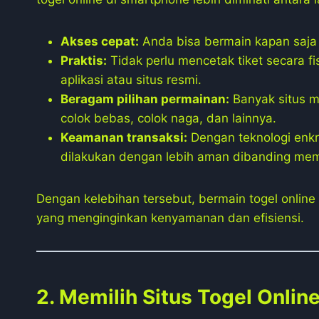
Akses cepat:
Anda bisa bermain kapan saja d
Praktis:
Tidak perlu mencetak tiket secara fi
aplikasi atau situs resmi.
Beragam pilihan permainan:
Banyak situs me
colok bebas, colok naga, dan lainnya.
Keamanan transaksi:
Dengan teknologi enkr
dilakukan dengan lebih aman dibanding me
Dengan kelebihan tersebut, bermain togel online
yang menginginkan kenyamanan dan efisiensi.
2. Memilih Situs Togel Onlin