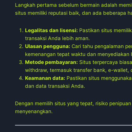
Langkah pertama sebelum bermain adalah memilih
situs memiliki reputasi baik, dan ada beberapa h
Legalitas dan lisensi:
Pastikan situs memiliki 
transaksi Anda lebih aman.
Ulasan pengguna:
Cari tahu pengalaman pem
kemenangan tepat waktu dan menyediakan l
Metode pembayaran:
Situs terpercaya bia
withdraw, termasuk transfer bank, e-wallet, 
Keamanan data:
Pastikan situs menggunakan 
dan data transaksi Anda.
Dengan memilih situs yang tepat, risiko penipuan
menyenangkan.