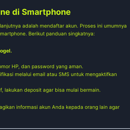
ine di Smartphone
lanjutnya adalah mendaftar akun. Proses ini umumnya
smartphone. Berikut panduan singkatnya:
ogel.
omor HP, dan password yang aman.
fikasi melalui email atau SMS untuk mengaktifkan
f, lakukan deposit agar bisa mulai bermain.
gikan informasi akun Anda kepada orang lain agar