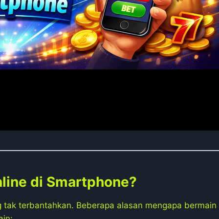
nline di Smartphone?
tak terbantahkan. Beberapa alasan mengapa bermain
ain: