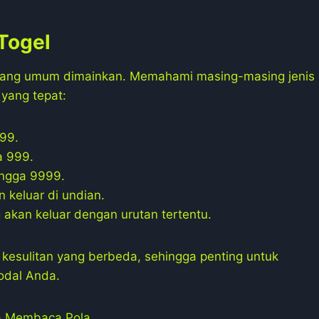
Togel
n yang umum dimainkan. Memahami masing-masing jenis
yang tepat:
 99.
a 999.
ingga 9999.
keluar di undian.
kan keluar dengan urutan tertentu.
t kesulitan yang berbeda, sehingga penting untuk
odal Anda.
ra Membaca Pola