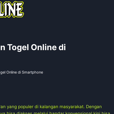
 Togel Online di
gel Online di Smartphone
buran yang populer di kalangan masyarakat. Dengan
a bisa diakses melalui bandar konvensional kini bisa