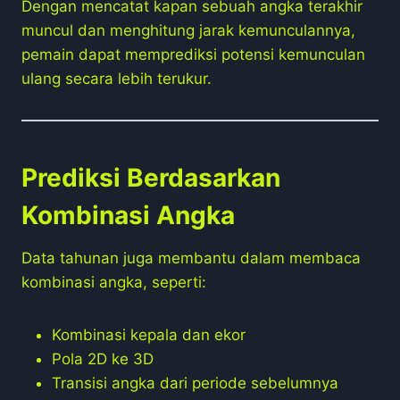
Dengan mencatat kapan sebuah angka terakhir
muncul dan menghitung jarak kemunculannya,
pemain dapat memprediksi potensi kemunculan
ulang secara lebih terukur.
Prediksi Berdasarkan
Kombinasi Angka
Data tahunan juga membantu dalam membaca
kombinasi angka, seperti:
Kombinasi kepala dan ekor
Pola 2D ke 3D
Transisi angka dari periode sebelumnya