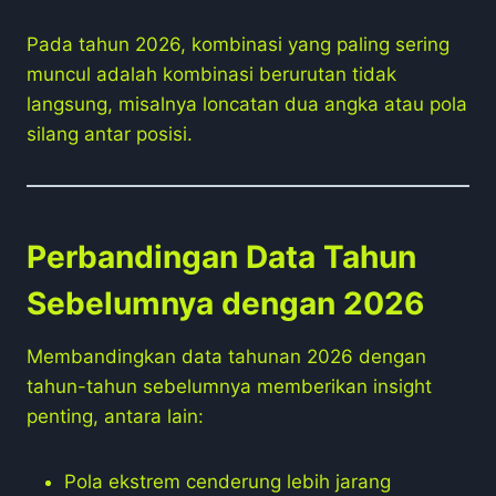
Pada tahun 2026, kombinasi yang paling sering
muncul adalah kombinasi berurutan tidak
langsung, misalnya loncatan dua angka atau pola
silang antar posisi.
Perbandingan Data Tahun
Sebelumnya dengan 2026
Membandingkan data tahunan 2026 dengan
tahun-tahun sebelumnya memberikan insight
penting, antara lain:
Pola ekstrem cenderung lebih jarang