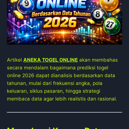
Artikel
ANEKA TOGEL ONLINE
akan membahas
secara mendalam bagaimana prediksi togel
online 2026 dapat dianalisis berdasarkan data
tahunan, mulai dari frekuensi angka, pola
keluaran, siklus pasaran, hingga strategi
membaca data agar lebih realistis dan rasional.