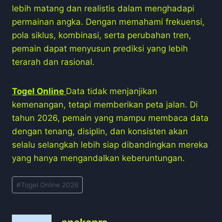
lebih matang dan realistis dalam menghadapi
permainan angka. Dengan memahami frekuensi,
pola siklus, kombinasi, serta perubahan tren,
pemain dapat menyusun prediksi yang lebih
terarah dan rasional.
Togel Online
Data tidak menjanjikan
kemenangan, tetapi memberikan peta jalan. Di
tahun 2026, pemain yang mampu membaca data
dengan tenang, disiplin, dan konsisten akan
selalu selangkah lebih siap dibandingkan mereka
yang hanya mengandalkan keberuntungan.
Post
#
Togel Online 2026
Tags: