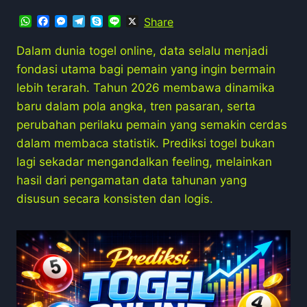
W
F
M
T
S
L
X
Share
h
a
e
e
k
i
a
c
s
l
y
n
Dalam dunia togel online, data selalu menjadi
t
e
s
e
p
e
fondasi utama bagi pemain yang ingin bermain
s
b
e
g
e
A
o
n
r
lebih terarah. Tahun 2026 membawa dinamika
p
o
g
a
baru dalam pola angka, tren pasaran, serta
p
k
e
m
r
perubahan perilaku pemain yang semakin cerdas
dalam membaca statistik. Prediksi togel bukan
lagi sekadar mengandalkan feeling, melainkan
hasil dari pengamatan data tahunan yang
disusun secara konsisten dan logis.