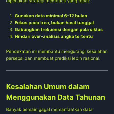
diperlukan strategi membaca yang tepat:
Gunakan data minimal 6–12 bulan
Fokus pada tren, bukan hasil tunggal
Gabungkan frekuensi dengan pola siklus
Hindari over-analisis angka tertentu
Pendekatan ini membantu mengurangi kesalahan
persepsi dan membuat prediksi lebih rasional.
Kesalahan Umum dalam
Menggunakan Data Tahunan
Banyak pemain gagal memanfaatkan data