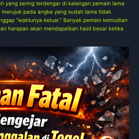
ah yang sering terdengar di kalangan pemain lama
 ini merujuk pada angka yang sudah lama tidak
anggap “waktunya keluar.” Banyak pemain kemudian
an harapan akan mendapatkan hasil besar ketika