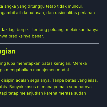
ika angka yang ditunggu tetap tidak muncul,
ambil alih keputusan, dan rasionalitas perlahan
tidak lagi berpikir tentang peluang, melainkan hanya
hwa prediksinya benar.
ugian
ing lupa menetapkan batas kerugian. Mereka
ngga mengabaikan manajemen modal.
disiplin adalah segalanya. Tanpa batas yang jelas,
habis. Banyak kasus di mana pemain sebenarnya
tapi tetap melanjutkan karena merasa sudah