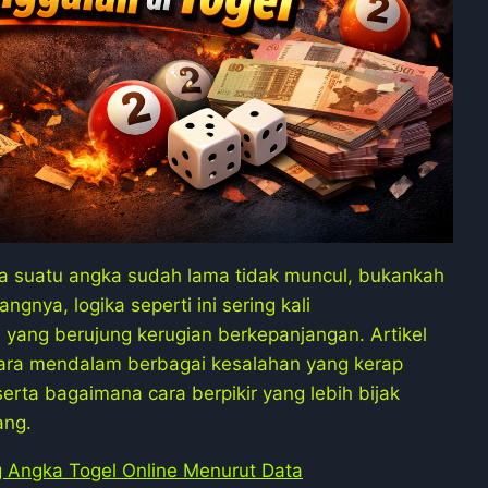
Jika suatu angka sudah lama tidak muncul, bukankah
gnya, logika seperti ini sering kali
yang berujung kerugian berkepanjangan. Artikel
a mendalam berbagai kesalahan yang kerap
erta bagaimana cara berpikir yang lebih bijak
ang.
Angka Togel Online Menurut Data