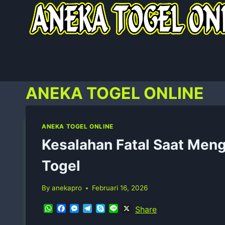
Skip
to
content
ANEKA TOGEL ONLINE
ANEKA TOGEL ONLINE
Kesalahan Fatal Saat Meng
Togel
By
anekapro
Februari 16, 2026
WhatsApp
Facebook
Messenger
Telegram
Skype
Line
X
Share