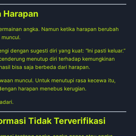
a Harapan
ermainan angka. Namun ketika harapan berubah
h muncul.
gi dengan sugesti diri yang kuat: “Ini pasti keluar.”
 cenderung menutup diri terhadap kemungkinan
asil bisa saja berbeda dari harapan.
cewaan muncul. Untuk menutupi rasa kecewa itu,
dengan harapan menebus kerugian.
adari.
ormasi Tidak Terverifikasi