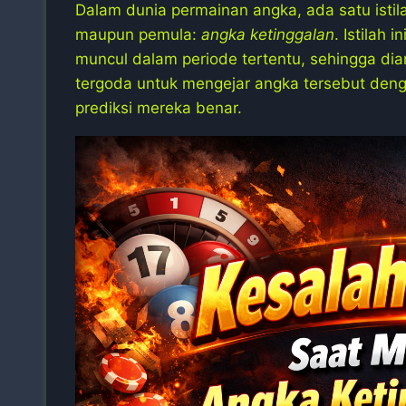
Dalam dunia permainan angka, ada satu istil
maupun pemula:
angka ketinggalan
. Istilah
muncul dalam periode tertentu, sehingga di
tergoda untuk mengejar angka tersebut deng
prediksi mereka benar.