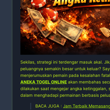
Sekilas, strategi ini terdengar masuk akal. 
peluangnya semakin besar untuk keluar? Sayan
menjerumuskan pemain pada kesalahan fatal 
ANEKA TOGEL ONLINE
akan membahas secar
dilakukan saat mengejar angka ketinggalan, s
dalam menghadapi permainan berbasis pelu
BACA JUGA :
Jam Terbaik Memasang 