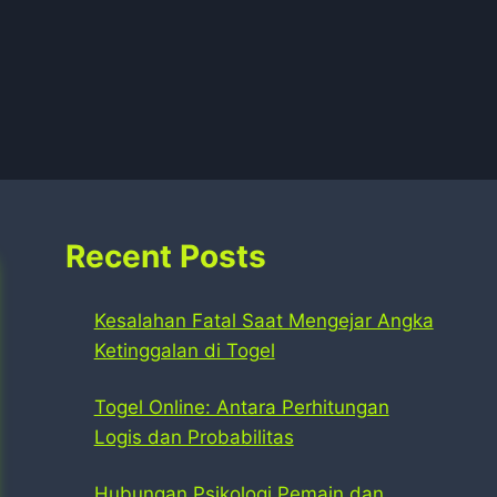
Recent Posts
Kesalahan Fatal Saat Mengejar Angka
Ketinggalan di Togel
Togel Online: Antara Perhitungan
Logis dan Probabilitas
Hubungan Psikologi Pemain dan