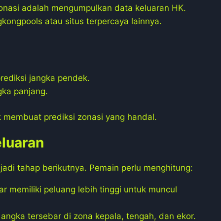
onasi adalah mengumpulkan data keluaran HK.
gkongpools atau situs terpercaya lainnya.
prediksi jangka pendek.
gka panjang.
k membuat prediksi zonasi yang handal.
eluaran
enjadi tahap berikutnya. Pemain perlu menghitung:
ar memiliki peluang lebih tinggi untuk muncul
ngka tersebar di zona kepala, tengah, dan ekor.