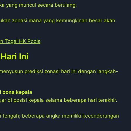
gka yang muncul secara berulang.
tukan zonasi mana yang kemungkinan besar akan
n Togel HK Pools
ari Ini
 menyusun prediksi zonasi hari ini dengan langkah-
i zona kepala
r di posisi kepala selama beberapa hari terakhir.
si tengah; beberapa angka memiliki kecenderungan