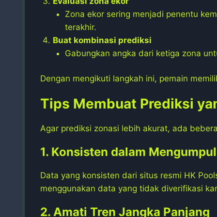
Evaluasi zona ekor
Zona ekor sering menjadi penentu keme
terakhir.
Buat kombinasi prediksi
Gabungkan angka dari ketiga zona unt
Dengan mengikuti langkah ini, pemain memili
Tips Membuat Prediksi ya
Agar prediksi zonasi lebih akurat, ada bebera
1. Konsisten dalam Mengumpul
Data yang konsisten dari situs resmi HK Pool
menggunakan data yang tidak diverifikasi ka
2. Amati Tren Jangka Panjang