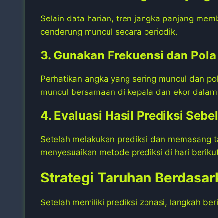
Selain data harian, tren jangka panjang mem
cenderung muncul secara periodik.
3. Gunakan Frekuensi dan Pola
Perhatikan angka yang sering muncul dan pol
muncul bersamaan di kepala dan ekor dalam 
4. Evaluasi Hasil Prediksi Seb
Setelah melakukan prediksi dan memasang taru
menyesuaikan metode prediksi di hari beriku
Strategi Taruhan Berdasar
Setelah memiliki prediksi zonasi, langkah ber