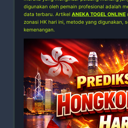
digunakan oleh pemain profesional adalah 
data terbaru. Artikel
ANEKA TOGEL ONLINE
zonasi HK hari ini, metode yang digunakan, 
kemenangan.