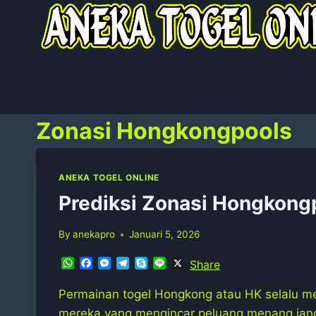
Skip
to
content
Zonasi Hongkongpools
ANEKA TOGEL ONLINE
Prediksi Zonasi Hongkongp
By
anekapro
Januari 5, 2026
WhatsApp
Facebook
Messenger
Telegram
Skype
Line
X
Share
Permainan togel Hongkong atau HK selalu me
mereka yang mengincar peluang menang jang