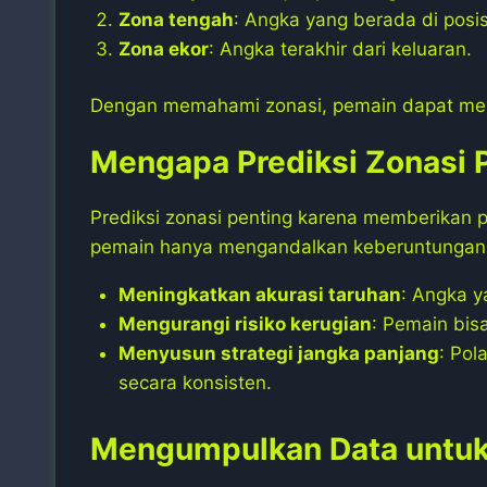
Zona tengah
: Angka yang berada di posis
Zona ekor
: Angka terakhir dari keluaran.
Dengan memahami zonasi, pemain dapat menyu
Mengapa Prediksi Zonasi 
Prediksi zonasi penting karena memberikan 
pemain hanya mengandalkan keberuntungan s
Meningkatkan akurasi taruhan
: Angka ya
Mengurangi risiko kerugian
: Pemain bis
Menyusun strategi jangka panjang
: Pol
secara konsisten.
Mengumpulkan Data untuk 