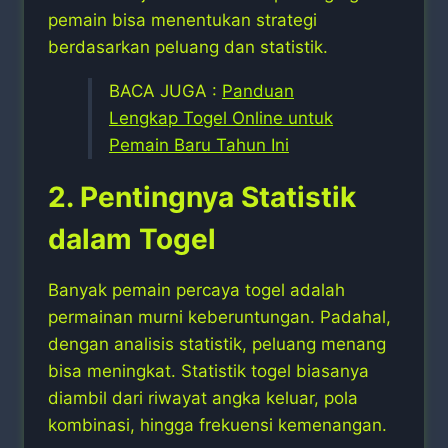
pemain bisa menentukan strategi
berdasarkan peluang dan statistik.
BACA JUGA :
Panduan
Lengkap Togel Online untuk
Pemain Baru Tahun Ini
2. Pentingnya Statistik
dalam Togel
Banyak pemain percaya togel adalah
permainan murni keberuntungan. Padahal,
dengan analisis statistik, peluang menang
bisa meningkat. Statistik togel biasanya
diambil dari riwayat angka keluar, pola
kombinasi, hingga frekuensi kemenangan.