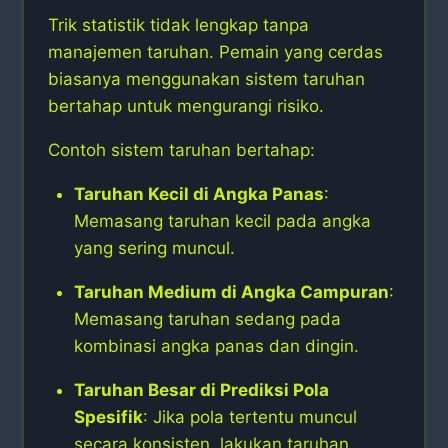
Trik statistik tidak lengkap tanpa
manajemen taruhan. Pemain yang cerdas
biasanya menggunakan sistem taruhan
bertahap untuk mengurangi risiko.
Contoh sistem taruhan bertahap:
Taruhan Kecil di Angka Panas
:
Memasang taruhan kecil pada angka
yang sering muncul.
Taruhan Medium di Angka Campuran
:
Memasang taruhan sedang pada
kombinasi angka panas dan dingin.
Taruhan Besar di Prediksi Pola
Spesifik
: Jika pola tertentu muncul
secara konsisten, lakukan taruhan