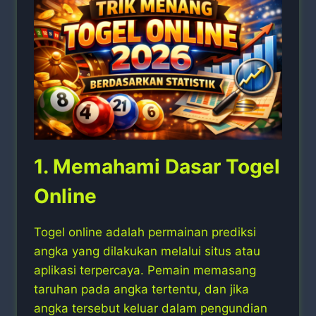
1. Memahami Dasar Togel
Online
Togel online adalah permainan prediksi
angka yang dilakukan melalui situs atau
aplikasi terpercaya. Pemain memasang
taruhan pada angka tertentu, dan jika
angka tersebut keluar dalam pengundian