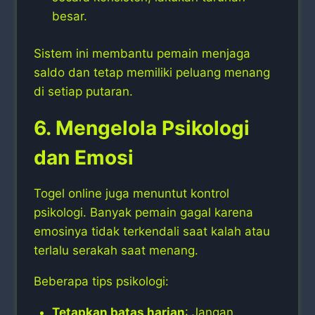
besar.
Sistem ini membantu pemain menjaga
saldo dan tetap memiliki peluang menang
di setiap putaran.
6. Mengelola Psikologi
dan Emosi
Togel online juga menuntut kontrol
psikologi. Banyak pemain gagal karena
emosinya tidak terkendali saat kalah atau
terlalu serakah saat menang.
Beberapa tips psikologi:
Tetapkan batas harian
: Jangan