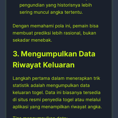
pengundian yang historisnya lebih
sering muncul angka tertentu.
Dengan memahami pola ini, pemain bisa
membuat prediksi lebih rasional, bukan
sekadar menebak.
3. Mengumpulkan Data
Riwayat Keluaran
Langkah pertama dalam menerapkan trik
statistik adalah mengumpulkan data
keluaran togel. Data ini biasanya tersedia
di situs resmi penyedia togel atau melalui
aplikasi yang menampilkan riwayat angka.