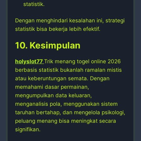
statistik.
Dengan menghindari kesalahan ini, strategi
statistik bisa bekerja lebih efektif.
10. Kesimpulan
holyslot77
Trik menang togel online 2026
berbasis statistik bukanlah ramalan mistis
atau keberuntungan semata. Dengan
memahami dasar permainan,
mengumpulkan data keluaran,
menganalisis pola, menggunakan sistem
taruhan bertahap, dan mengelola psikologi,
peluang menang bisa meningkat secara
signifikan.