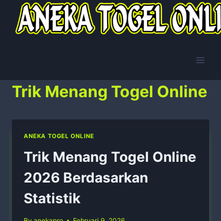
Skip
to
content
Trik Menang Togel Online
ANEKA TOGEL ONLINE
Trik Menang Togel Online
2026 Berdasarkan
Statistik
By
anekapro
Februari 9, 2026