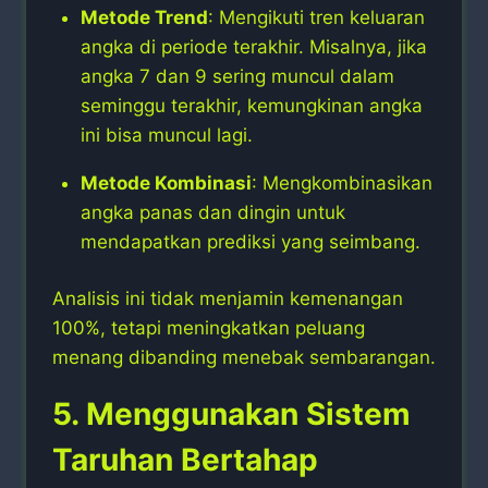
Metode Trend
: Mengikuti tren keluaran
angka di periode terakhir. Misalnya, jika
angka 7 dan 9 sering muncul dalam
seminggu terakhir, kemungkinan angka
ini bisa muncul lagi.
Metode Kombinasi
: Mengkombinasikan
angka panas dan dingin untuk
mendapatkan prediksi yang seimbang.
Analisis ini tidak menjamin kemenangan
100%, tetapi meningkatkan peluang
menang dibanding menebak sembarangan.
5. Menggunakan Sistem
Taruhan Bertahap