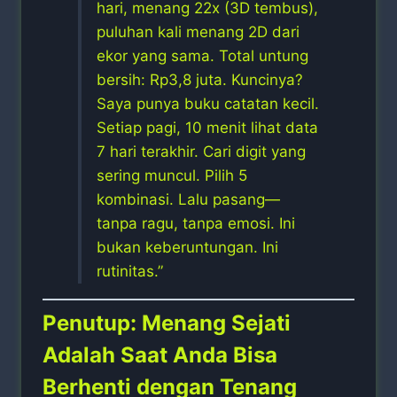
hari, menang 22x (3D tembus),
puluhan kali menang 2D dari
ekor yang sama. Total untung
bersih: Rp3,8 juta. Kuncinya?
Saya punya buku catatan kecil.
Setiap pagi, 10 menit lihat data
7 hari terakhir. Cari digit yang
sering muncul. Pilih 5
kombinasi. Lalu pasang—
tanpa ragu, tanpa emosi. Ini
bukan keberuntungan. Ini
rutinitas.”
Penutup: Menang Sejati
Adalah Saat Anda Bisa
Berhenti dengan Tenang