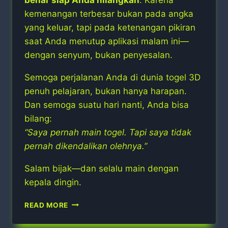
kemenangan terbesar bukan pada angka
yang keluar, tapi pada ketenangan pikiran
saat Anda menutup aplikasi malam ini—
dengan senyum, bukan penyesalan.
Semoga perjalanan Anda di dunia togel 3D
penuh pelajaran, bukan hanya harapan.
Dan semoga suatu hari nanti, Anda bisa
bilang:
“Saya pernah main togel. Tapi saya tidak
pernah dikendalikan olehnya.”
Salam bijak—dan selalu main dengan
kepala dingin.
TEKNIK
READ MORE
PASTI
MENANG