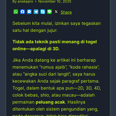
By
anekapro
November 10, 2025
WhatsApp
Facebook
Messenger
Telegram
Skype
Line
X
Share
Sebelum kita mulai, izinkan saya tegaskan
satu hal dengan jujur:
Tidak ada teknik pasti menang di togel
online—apalagi di 3D.
Jika Anda datang ke artikel ini berharap
menemukan “rumus ajaib”, “kode rahasia”,
atau “angka suci dari langit”, saya harus
kecewakan Anda sejak paragraf pertama.
Togel, dalam bentuk apa pun—2D, 3D, 4D,
colok bebas, shio, atau macau—adalah
permainan
peluang acak
. Hasilnya
ditentukan oleh sistem pengundian yang,
pada dasarnya, tidak bisa diprediksi