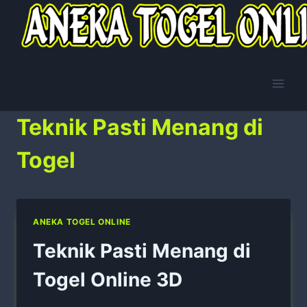
Skip
to
content
Teknik Pasti Menang di
Togel
ANEKA TOGEL ONLINE
Teknik Pasti Menang di
Togel Online 3D