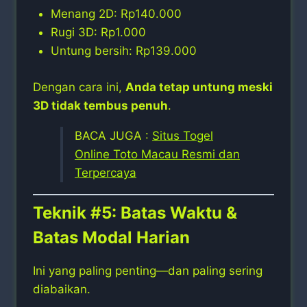
Menang 2D: Rp140.000
Rugi 3D: Rp1.000
Untung bersih: Rp139.000
Dengan cara ini,
Anda tetap untung meski
3D tidak tembus penuh
.
BACA JUGA :
Situs Togel
Online Toto Macau Resmi dan
Terpercaya
Teknik #5: Batas Waktu &
Batas Modal Harian
Ini yang paling penting—dan paling sering
diabaikan.