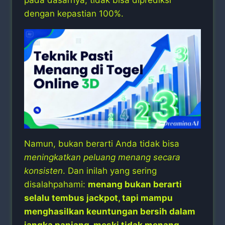
dengan kepastian 100%.
Namun, bukan berarti Anda tidak bisa
meningkatkan peluang menang secara
konsisten
. Dan inilah yang sering
disalahpahami:
menang bukan berarti
selalu tembus jackpot, tapi mampu
menghasilkan keuntungan bersih dalam
jangka panjang, meski tidak menang