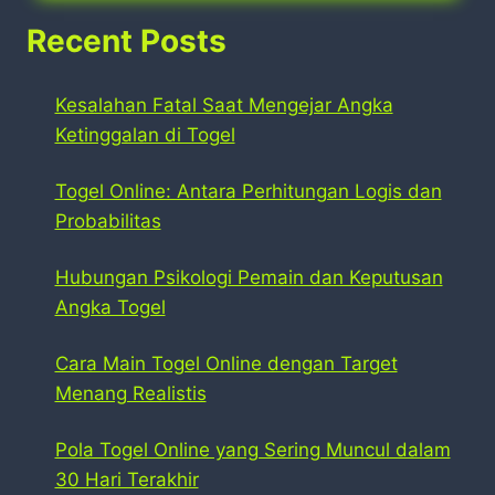
DI
Recent Posts
TOGEL
ONLINE
3D
Kesalahan Fatal Saat Mengejar Angka
Ketinggalan di Togel
Togel Online: Antara Perhitungan Logis dan
Probabilitas
Hubungan Psikologi Pemain dan Keputusan
Angka Togel
Cara Main Togel Online dengan Target
Menang Realistis
Pola Togel Online yang Sering Muncul dalam
30 Hari Terakhir