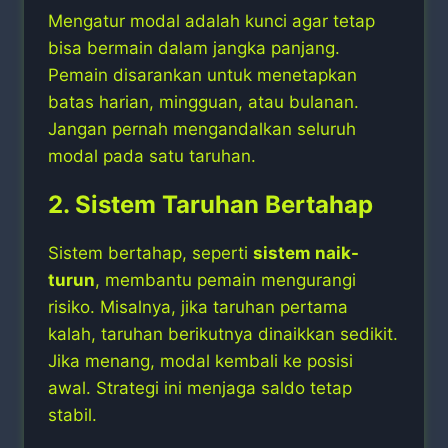
Mengatur modal adalah kunci agar tetap
bisa bermain dalam jangka panjang.
Pemain disarankan untuk menetapkan
batas harian, mingguan, atau bulanan.
Jangan pernah mengandalkan seluruh
modal pada satu taruhan.
2. Sistem Taruhan Bertahap
Sistem bertahap, seperti
sistem naik-
turun
, membantu pemain mengurangi
risiko. Misalnya, jika taruhan pertama
kalah, taruhan berikutnya dinaikkan sedikit.
Jika menang, modal kembali ke posisi
awal. Strategi ini menjaga saldo tetap
stabil.