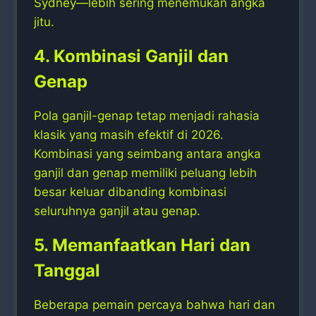
Sydney—lebih sering menemukan angka
jitu.
4. Kombinasi Ganjil dan
Genap
Pola ganjil-genap tetap menjadi rahasia
klasik yang masih efektif di 2026.
Kombinasi yang seimbang antara angka
ganjil dan genap memiliki peluang lebih
besar keluar dibanding kombinasi
seluruhnya ganjil atau genap.
5. Memanfaatkan Hari dan
Tanggal
Beberapa pemain percaya bahwa hari dan