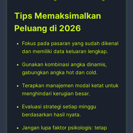
Tips Memaksimalkan
Peluang di 2026
Fokus pada pasaran yang sudah dikenal
dan memiliki data keluaran lengkap.
Gunakan kombinasi angka dinamis,
gabungkan angka hot dan cold.
Terapkan manajemen modal ketat untuk
menghindari kerugian besar.
Evaluasi strategi setiap minggu
berdasarkan hasil nyata.
Jangan lupa faktor psikologis: tetap