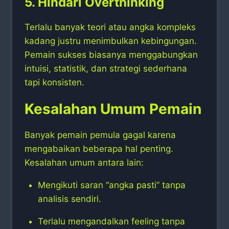
5. Hindari Overthinking
Terlalu banyak teori atau angka kompleks
kadang justru menimbulkan kebingungan.
Pemain sukses biasanya menggabungkan
intuisi, statistik, dan strategi sederhana
tapi konsisten.
Kesalahan Umum Pemain
Banyak pemain pemula gagal karena
mengabaikan beberapa hal penting.
Kesalahan umum antara lain:
Mengikuti saran “angka pasti” tanpa
analisis sendiri.
Terlalu mengandalkan feeling tanpa