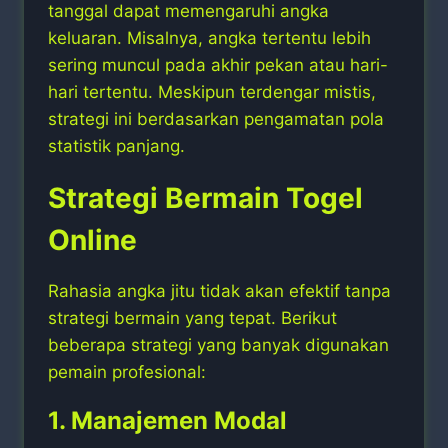
tanggal dapat memengaruhi angka
keluaran. Misalnya, angka tertentu lebih
sering muncul pada akhir pekan atau hari-
hari tertentu. Meskipun terdengar mistis,
strategi ini berdasarkan pengamatan pola
statistik panjang.
Strategi Bermain Togel
Online
Rahasia angka jitu tidak akan efektif tanpa
strategi bermain yang tepat. Berikut
beberapa strategi yang banyak digunakan
pemain profesional:
1. Manajemen Modal