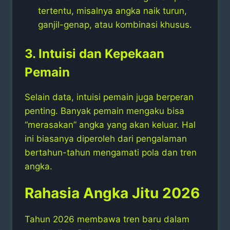
tertentu, misalnya angka naik turun,
ganjil-genap, atau kombinasi khusus.
3. Intuisi dan Kepekaan
Pemain
Selain data, intuisi pemain juga berperan
penting. Banyak pemain mengaku bisa
“merasakan” angka yang akan keluar. Hal
ini biasanya diperoleh dari pengalaman
bertahun-tahun mengamati pola dan tren
angka.
Rahasia Angka Jitu 2026
Tahun 2026 membawa tren baru dalam