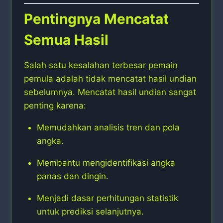
Pentingnya Mencatat
Semua Hasil
Salah satu kesalahan terbesar pemain
pemula adalah tidak mencatat hasil undian
sebelumnya. Mencatat hasil undian sangat
penting karena:
Memudahkan analisis tren dan pola
angka.
Membantu mengidentifikasi angka
panas dan dingin.
Menjadi dasar perhitungan statistik
untuk prediksi selanjutnya.