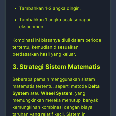
Tambahkan 1-2 angka dingin.
Tambahkan 1 angka acak sebagai
eksperimen.
Kombinasi ini biasanya diuji dalam periode
tertentu, kemudian disesuaikan
berdasarkan hasil yang keluar.
3. Strategi Sistem Matematis
Beberapa pemain menggunakan sistem
matematis tertentu, seperti metode
Delta
System
atau
Wheel System
, yang
memungkinkan mereka menutupi banyak
kemungkinan kombinasi dengan biaya
taruhan yang relatif kecil. Sistem ini