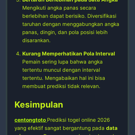
Mengikuti angka panas secara
berlebihan dapat berisiko. Diversifikasi
taruhan dengan menggabungkan angka
panas, dingin, dan pola posisi lebih
disarankan.
Kurang Memperhatikan Pola Interval
Pemain sering lupa bahwa angka
tertentu muncul dengan interval
tertentu. Mengabaikan hal ini bisa
membuat prediksi tidak relevan.
Kesimpulan
centongtoto
Prediksi togel online 2026
yang efektif sangat bergantung pada
data