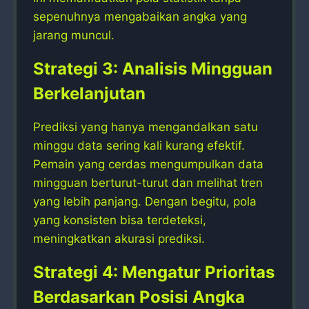
sepenuhnya mengabaikan angka yang
jarang muncul.
Strategi 3: Analisis Mingguan
Berkelanjutan
Prediksi yang hanya mengandalkan satu
minggu data sering kali kurang efektif.
Pemain yang cerdas mengumpulkan data
mingguan berturut-turut dan melihat tren
yang lebih panjang. Dengan begitu, pola
yang konsisten bisa terdeteksi,
meningkatkan akurasi prediksi.
Strategi 4: Mengatur Prioritas
Berdasarkan Posisi Angka