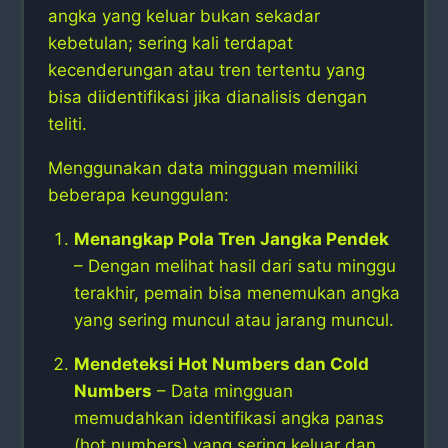
angka yang keluar bukan sekadar
kebetulan; sering kali terdapat
kecenderungan atau tren tertentu yang
bisa diidentifikasi jika dianalisis dengan
teliti.
Menggunakan data mingguan memiliki
beberapa keunggulan:
Menangkap Pola Tren Jangka Pendek
– Dengan melihat hasil dari satu minggu
terakhir, pemain bisa menemukan angka
yang sering muncul atau jarang muncul.
Mendeteksi Hot Numbers dan Cold
Numbers
– Data mingguan
memudahkan identifikasi angka panas
(hot numbers) yang sering keluar dan