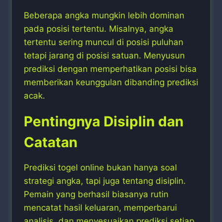
Beberapa angka mungkin lebih dominan
pada posisi tertentu. Misalnya, angka
tertentu sering muncul di posisi puluhan
tetapi jarang di posisi satuan. Menyusun
prediksi dengan memperhatikan posisi bisa
memberikan keunggulan dibanding prediksi
acak.
Pentingnya Disiplin dan
Catatan
Prediksi togel online bukan hanya soal
strategi angka, tapi juga tentang disiplin.
Pemain yang berhasil biasanya rutin
mencatat hasil keluaran, memperbarui
analisis, dan menyesuaikan prediksi setiap