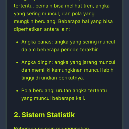
tertentu, pemain bisa melihat tren, angka
yang sering muncul, dan pola yang
mungkin berulang. Beberapa hal yang bisa
diperhatikan antara lain:
Angka panas: angka yang sering muncul
dalam beberapa periode terakhir.
Angka dingin: angka yang jarang muncul
dan memiliki kemungkinan muncul lebih
tinggi di undian berikutnya.
Pola berulang: urutan angka tertentu
yang muncul beberapa kali.
2. Sistem Statistik
Beberapa pemain menggunakan