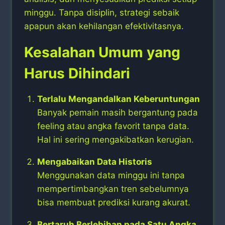
minggu. Tanpa disiplin, strategi sebaik
apapun akan kehilangan efektivitasnya.
Kesalahan Umum yang
Harus Dihindari
Terlalu Mengandalkan Keberuntungan
Banyak pemain masih bergantung pada
feeling atau angka favorit tanpa data.
Hal ini sering mengakibatkan kerugian.
Mengabaikan Data Historis
Menggunakan data minggu ini tanpa
mempertimbangkan tren sebelumnya
bisa membuat prediksi kurang akurat.
Bertaruh Berlebihan pada Satu Angka