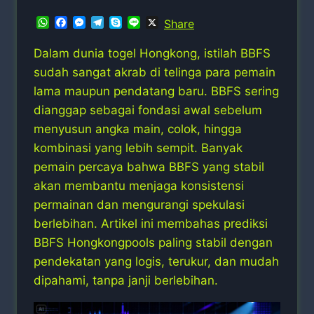
WhatsApp
Facebook
Messenger
Telegram
Skype
Line
X
Share
Dalam dunia togel Hongkong, istilah BBFS
sudah sangat akrab di telinga para pemain
lama maupun pendatang baru. BBFS sering
dianggap sebagai fondasi awal sebelum
menyusun angka main, colok, hingga
kombinasi yang lebih sempit. Banyak
pemain percaya bahwa BBFS yang stabil
akan membantu menjaga konsistensi
permainan dan mengurangi spekulasi
berlebihan. Artikel ini membahas prediksi
BBFS Hongkongpools paling stabil dengan
pendekatan yang logis, terukur, dan mudah
dipahami, tanpa janji berlebihan.