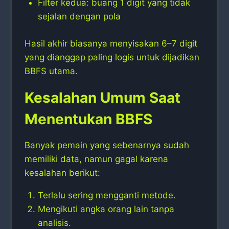
Filter kedua: buang 1 digit yang tidak
sejalan dengan pola
Hasil akhir biasanya menyisakan 6–7 digit
yang dianggap paling logis untuk dijadikan
BBFS utama.
Kesalahan Umum Saat
Menentukan BBFS
Banyak pemain yang sebenarnya sudah
memiliki data, namun gagal karena
kesalahan berikut:
Terlalu sering mengganti metode.
Mengikuti angka orang lain tanpa
analisis.