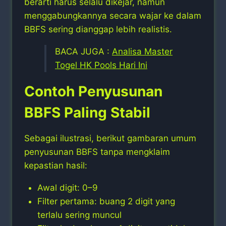
berarti harus selalu dikejar, namun
menggabungkannya secara wajar ke dalam
BBFS sering dianggap lebih realistis.
BACA JUGA :
Analisa Master
Togel HK Pools Hari Ini
Contoh Penyusunan
BBFS Paling Stabil
Sebagai ilustrasi, berikut gambaran umum
penyusunan BBFS tanpa mengklaim
kepastian hasil:
Awal digit: 0–9
Filter pertama: buang 2 digit yang
terlalu sering muncul