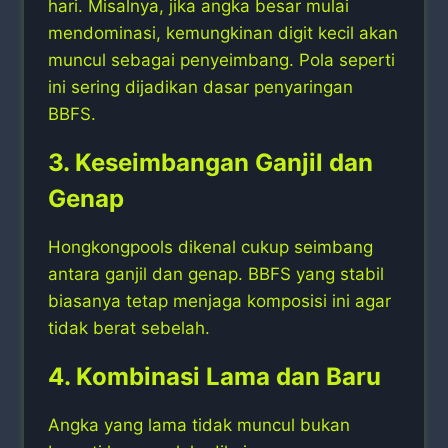
hari. Misalnya, jika angka besar mulai
mendominasi, kemungkinan digit kecil akan
muncul sebagai penyeimbang. Pola seperti
ini sering dijadikan dasar penyaringan
BBFS.
3. Keseimbangan Ganjil dan
Genap
Hongkongpools dikenal cukup seimbang
antara ganjil dan genap. BBFS yang stabil
biasanya tetap menjaga komposisi ini agar
tidak berat sebelah.
4. Kombinasi Lama dan Baru
Angka yang lama tidak muncul bukan