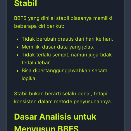
Stabil
BBFS yang dinilai stabil biasanya memiliki
beberapa ciri berikut:
Tidak berubah drastis dari hari ke hari.
Memiliki dasar data yang jelas.
Tidak terlalu sempit, namun juga tidak
terlalu lebar.
Bisa dipertanggungjawabkan secara
logika.
Stabil bukan berarti selalu benar, tetapi
konsisten dalam metode penyusunannya.
Dasar Analisis untuk
Menyusun BBFS