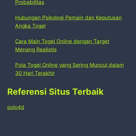
Probabilitas
Hubungan Psikologi Pemain dan Keputusan
Angka Togel
Cara Main Togel Online dengan Target
Menang Realistis
Pola Togel Online yang Sering Muncul dalam
30 Hari Terakhir
Referensi Situs Terbaik
polo4d