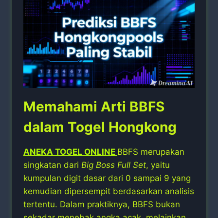
Memahami Arti BBFS
dalam Togel Hongkong
ANEKA TOGEL ONLINE
BBFS merupakan
singkatan dari
Big Boss Full Set
, yaitu
kumpulan digit dasar dari 0 sampai 9 yang
kemudian dipersempit berdasarkan analisis
tertentu. Dalam praktiknya, BBFS bukan
sekadar menebak angka acak, melainkan