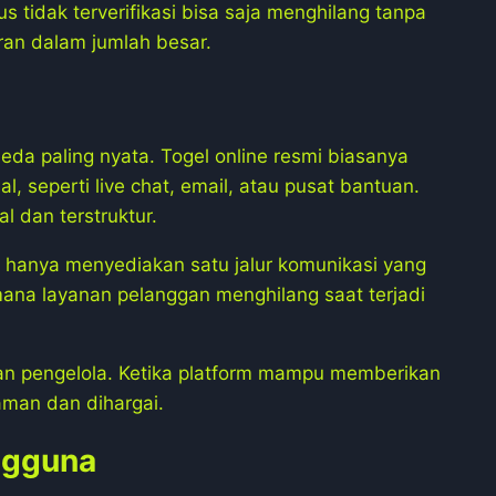
us tidak terverifikasi bisa saja menghilang tanpa
an dalam jumlah besar.
da paling nyata. Togel online resmi biasanya
 seperti live chat, email, atau pusat bantuan.
l dan terstruktur.
kali hanya menyediakan satu jalur komunikasi yang
 mana layanan pelanggan menghilang saat terjadi
n pengelola. Ketika platform mampu memberikan
aman dan dihargai.
ngguna