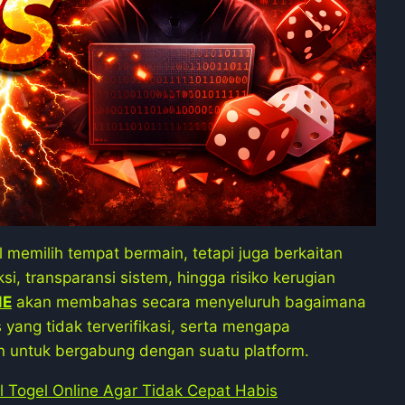
memilih tempat bermain, tetapi juga berkaitan
 transparansi sistem, hingga risiko kerugian
NE
akan membahas secara menyeluruh bagaimana
yang tidak terverifikasi, serta mengapa
 untuk bergabung dengan suatu platform.
 Togel Online Agar Tidak Cepat Habis