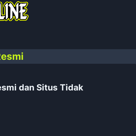
Resmi
smi dan Situs Tidak