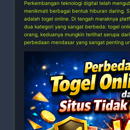
Perkembangan teknologi digital telah mengu
menikmati berbagai bentuk hiburan daring. 
adalah togel online. Di tengah maraknya pl
dua kategori yang sangat berbeda: togel onlin
orang, keduanya mungkin terlihat serupa dari 
perbedaan mendasar yang sangat penting un