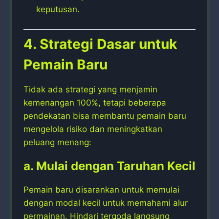
keputusan.
4. Strategi Dasar untuk
Pemain Baru
Tidak ada strategi yang menjamin
kemenangan 100%, tetapi beberapa
pendekatan bisa membantu pemain baru
mengelola risiko dan meningkatkan
peluang menang:
a. Mulai dengan Taruhan Kecil
Pemain baru disarankan untuk memulai
dengan modal kecil untuk memahami alur
permainan. Hindari tergoda langsung