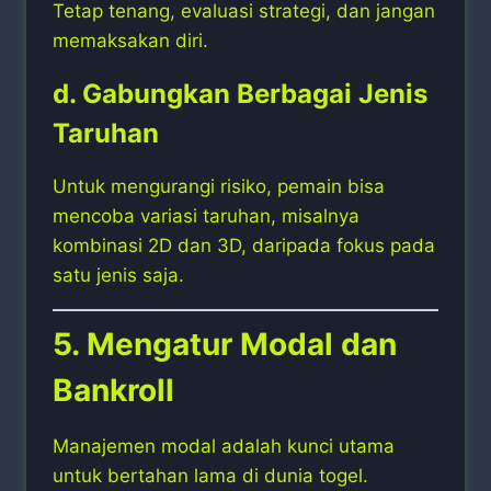
Tetap tenang, evaluasi strategi, dan jangan
memaksakan diri.
d. Gabungkan Berbagai Jenis
Taruhan
Untuk mengurangi risiko, pemain bisa
mencoba variasi taruhan, misalnya
kombinasi 2D dan 3D, daripada fokus pada
satu jenis saja.
5. Mengatur Modal dan
Bankroll
Manajemen modal adalah kunci utama
untuk bertahan lama di dunia togel.