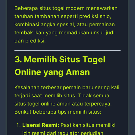
Beberapa situs togel modern menawarkan
taruhan tambahan seperti prediksi shio,
kombinasi angka spesial, atau permainan
tembak ikan yang memadukan unsur judi
dan prediksi.
3. Memilih Situs Togel
Online yang Aman
Kesalahan terbesar pemain baru sering kali
terjadi saat memilih situs. Tidak semua
situs togel online aman atau terpercaya.
Berikut beberapa tips memilih situs:
Lisensi Resmi:
Pastikan situs memiliki
izin resmi dari regulator perjudian