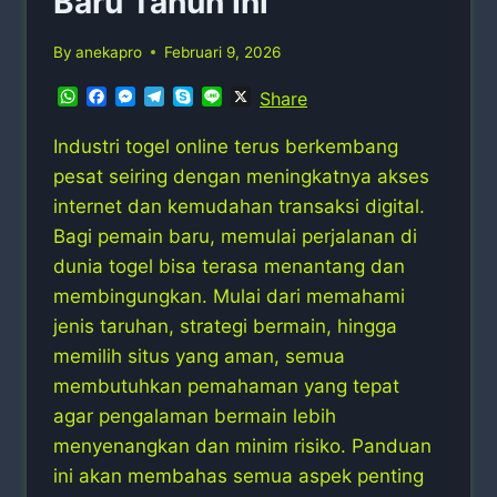
Baru Tahun Ini
By
anekapro
Februari 9, 2026
WhatsApp
Facebook
Messenger
Telegram
Skype
Line
X
Share
Industri togel online terus berkembang
pesat seiring dengan meningkatnya akses
internet dan kemudahan transaksi digital.
Bagi pemain baru, memulai perjalanan di
dunia togel bisa terasa menantang dan
membingungkan. Mulai dari memahami
jenis taruhan, strategi bermain, hingga
memilih situs yang aman, semua
membutuhkan pemahaman yang tepat
agar pengalaman bermain lebih
menyenangkan dan minim risiko. Panduan
ini akan membahas semua aspek penting