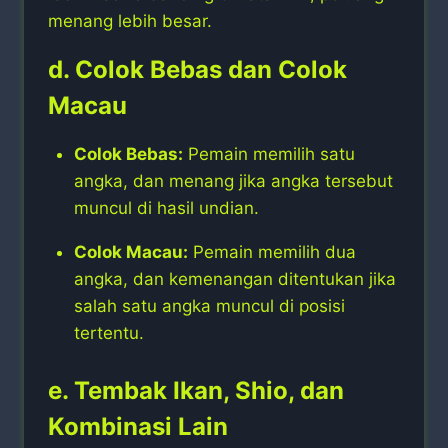
menang lebih besar.
d. Colok Bebas dan Colok
Macau
Colok Bebas:
Pemain memilih satu
angka, dan menang jika angka tersebut
muncul di hasil undian.
Colok Macau:
Pemain memilih dua
angka, dan kemenangan ditentukan jika
salah satu angka muncul di posisi
tertentu.
e. Tembak Ikan, Shio, dan
Kombinasi Lain