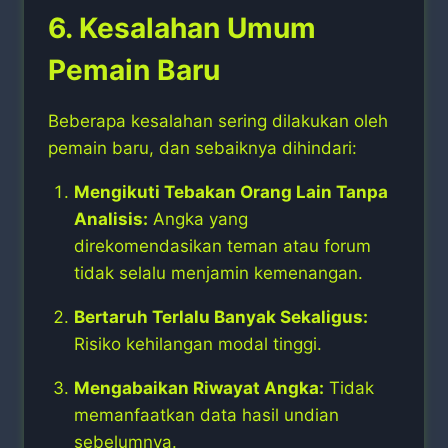
6. Kesalahan Umum
Pemain Baru
Beberapa kesalahan sering dilakukan oleh
pemain baru, dan sebaiknya dihindari:
Mengikuti Tebakan Orang Lain Tanpa
Analisis:
Angka yang
direkomendasikan teman atau forum
tidak selalu menjamin kemenangan.
Bertaruh Terlalu Banyak Sekaligus:
Risiko kehilangan modal tinggi.
Mengabaikan Riwayat Angka:
Tidak
memanfaatkan data hasil undian
sebelumnya.