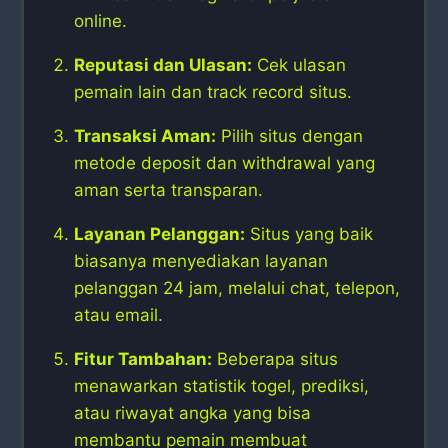
online.
Reputasi dan Ulasan:
Cek ulasan
pemain lain dan track record situs.
Transaksi Aman:
Pilih situs dengan
metode deposit dan withdrawal yang
aman serta transparan.
Layanan Pelanggan:
Situs yang baik
biasanya menyediakan layanan
pelanggan 24 jam, melalui chat, telepon,
atau email.
Fitur Tambahan:
Beberapa situs
menawarkan statistik togel, prediksi,
atau riwayat angka yang bisa
membantu pemain membuat