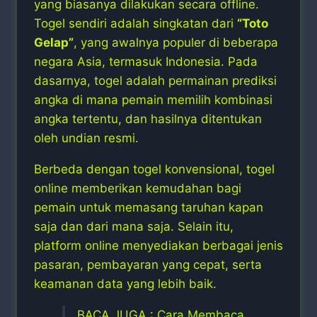
yang biasanya dilakukan secara offline.
Togel sendiri adalah singkatan dari
“Toto
Gelap”
, yang awalnya populer di beberapa
negara Asia, termasuk Indonesia. Pada
dasarnya, togel adalah permainan prediksi
angka di mana pemain memilih kombinasi
angka tertentu, dan hasilnya ditentukan
oleh undian resmi.
Berbeda dengan togel konvensional, togel
online memberikan kemudahan bagi
pemain untuk memasang taruhan kapan
saja dan dari mana saja. Selain itu,
platform online menyediakan berbagai jenis
pasaran, pembayaran yang cepat, serta
keamanan data yang lebih baik.
BACA JUGA :
Cara Membaca