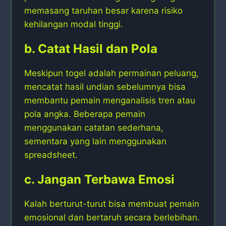
memasang taruhan besar karena risiko
kehilangan modal tinggi.
b. Catat Hasil dan Pola
Meskipun togel adalah permainan peluang,
mencatat hasil undian sebelumnya bisa
membantu pemain menganalisis tren atau
pola angka. Beberapa pemain
menggunakan catatan sederhana,
sementara yang lain menggunakan
spreadsheet.
c. Jangan Terbawa Emosi
Kalah berturut-turut bisa membuat pemain
emosional dan bertaruh secara berlebihan.