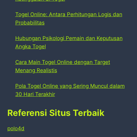
Togel Online: Antara Perhitungan Logis dan
Probabilitas
Hubungan Psikologi Pemain dan Keputusan
Angka Togel
Cara Main Togel Online dengan Target
Menang Realistis
Pola Togel Online yang Sering Muncul dalam
30 Hari Terakhir
Referensi Situs Terbaik
polo4d