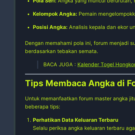
Pola Seri:
Angka yang muncul berurutan, m
Kelompok Angka:
Pemain mengelompokkan
Posisi Angka:
Analisis kepala dan ekor u
Dengan memahami pola ini, forum menjadi sum
berdasarkan tebakan semata.
BACA JUGA :
Kalender Togel Hongko
Tips Membaca Angka di F
Untuk memanfaatkan forum master angka jit
beberapa tips:
Perhatikan Data Keluaran Terbaru
Selalu periksa angka keluaran terbaru agar