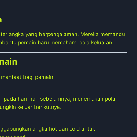
a
aster angka yang berpengalaman. Mereka memandu
embantu pemain baru memahami pola keluaran.
main
 manfaat bagi pemain:
r pada hari-hari sebelumnya, menemukan pola
ngkin keluar berikutnya.
ggabungkan angka hot dan cold untuk