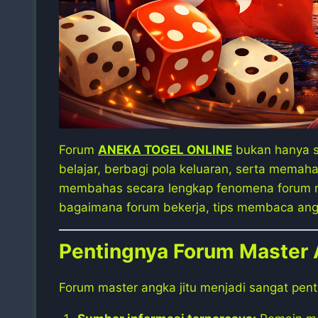
Forum
ANEKA TOGEL ONLINE
bukan hanya se
belajar, berbagi pola keluaran, serta memaha
membahas secara lengkap fenomena forum ma
bagaimana forum bekerja, tips membaca angka
Pentingnya Forum Master 
Forum master angka jitu menjadi sangat pen