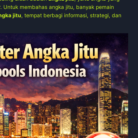
ar. Untuk membahas angka jitu, banyak pemain
gka jitu
, tempat berbagi informasi, strategi, dan