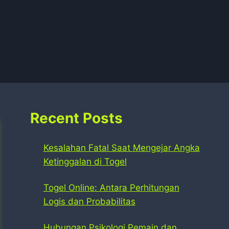
Recent Posts
Kesalahan Fatal Saat Mengejar Angka
Ketinggalan di Togel
Togel Online: Antara Perhitungan
Logis dan Probabilitas
Hubungan Psikologi Pemain dan