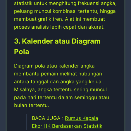
statistik untuk menghitung frekuensi angka,
peluang muncul kombinasi tertentu, hingga
membuat grafik tren. Alat ini membuat
proses analisis lebih cepat dan akurat.
3. Kalender atau Diagram
Pola
Diagram pola atau kalender angka
membantu pemain melihat hubungan
antara tanggal dan angka yang keluar.
Misalnya, angka tertentu sering muncul
pada hari tertentu dalam seminggu atau
bulan tertentu.
BACA JUGA :
Rumus Kepala
Ekor HK Berdasarkan Statistik