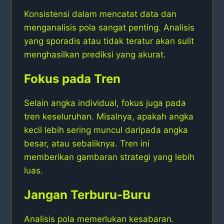
Konsistensi dalam mencatat data dan
menganalisis pola sangat penting. Analisis
yang sporadis atau tidak teratur akan sulit
menghasilkan prediksi yang akurat.
Fokus pada Tren
Selain angka individual, fokus juga pada
tren keseluruhan. Misalnya, apakah angka
kecil lebih sering muncul daripada angka
besar, atau sebaliknya. Tren ini
memberikan gambaran strategi yang lebih
luas.
Jangan Terburu-Buru
Analisis pola memerlukan kesabaran.