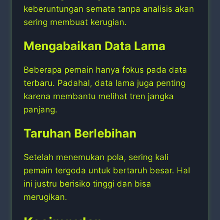
keberuntungan semata tanpa analisis akan
sering membuat kerugian.
Mengabaikan Data Lama
Beberapa pemain hanya fokus pada data
terbaru. Padahal, data lama juga penting
karena membantu melihat tren jangka
panjang.
Taruhan Berlebihan
Setelah menemukan pola, sering kali
pemain tergoda untuk bertaruh besar. Hal
ini justru berisiko tinggi dan bisa
merugikan.