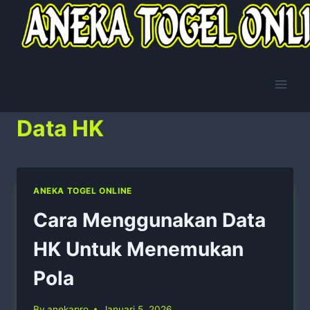
Skip
to
content
Data HK
ANEKA TOGEL ONLINE
Cara Menggunakan Data
HK Untuk Menemukan
Pola
By
anekapro
Januari 5, 2026