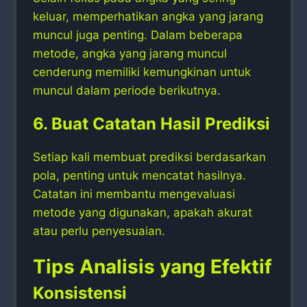
keluar, memperhatikan angka yang jarang
muncul juga penting. Dalam beberapa
metode, angka yang jarang muncul
cenderung memiliki kemungkinan untuk
muncul dalam periode berikutnya.
6. Buat Catatan Hasil Prediksi
Setiap kali membuat prediksi berdasarkan
pola, penting untuk mencatat hasilnya.
Catatan ini membantu mengevaluasi
metode yang digunakan, apakah akurat
atau perlu penyesuaian.
Tips Analisis yang Efektif
Konsistensi