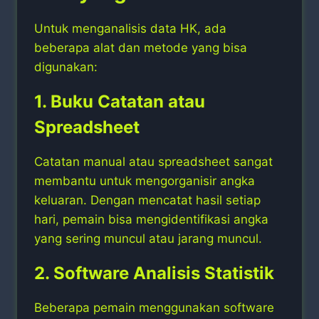
Untuk menganalisis data HK, ada
beberapa alat dan metode yang bisa
digunakan:
1. Buku Catatan atau
Spreadsheet
Catatan manual atau spreadsheet sangat
membantu untuk mengorganisir angka
keluaran. Dengan mencatat hasil setiap
hari, pemain bisa mengidentifikasi angka
yang sering muncul atau jarang muncul.
2. Software Analisis Statistik
Beberapa pemain menggunakan software