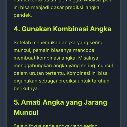
ini bisa menjadi dasar prediksi jangka
pendek.
4. Gunakan Kombinasi Angka
Setelah menemukan angka yang sering
muncul, pemain biasanya mencoba
membuat kombinasi angka. Misalnya,
menggabungkan angka yang sering muncul
dalam urutan tertentu. Kombinasi ini bisa
digunakan sebagai prediksi untuk taruhan
berikutnya.
5. Amati Angka yang Jarang
Muncul
Selain fokus pada angka yang sering