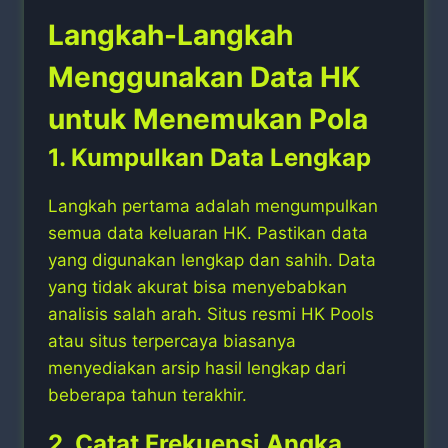
Langkah-Langkah
Menggunakan Data HK
untuk Menemukan Pola
1. Kumpulkan Data Lengkap
Langkah pertama adalah mengumpulkan
semua data keluaran HK. Pastikan data
yang digunakan lengkap dan sahih. Data
yang tidak akurat bisa menyebabkan
analisis salah arah. Situs resmi HK Pools
atau situs terpercaya biasanya
menyediakan arsip hasil lengkap dari
beberapa tahun terakhir.
2. Catat Frekuensi Angka