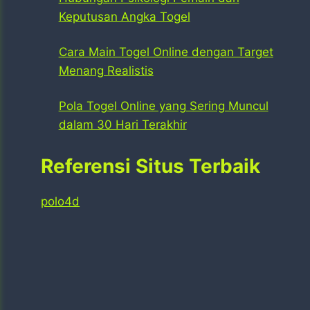
Keputusan Angka Togel
Cara Main Togel Online dengan Target
Menang Realistis
Pola Togel Online yang Sering Muncul
dalam 30 Hari Terakhir
Referensi Situs Terbaik
polo4d