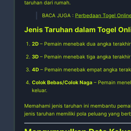
taruhan dari rumah.
BACA JUGA :
Perbedaan Togel Online 
Jenis Taruhan dalam Togel Onl
2D
– Pemain menebak dua angka terakhir d
3D
– Pemain menebak tiga angka terakhir d
4D
– Pemain menebak empat angka terakhir
Colok Bebas/Colok Naga
– Pemain meneb
keluar.
Memahami jenis taruhan ini membantu pemain
jenis taruhan memiliki pola peluang yang ber