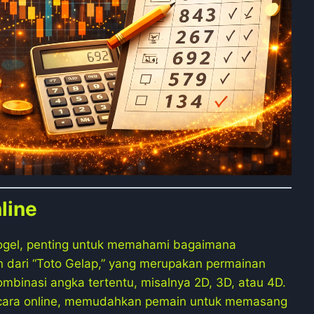
line
gel, penting untuk memahami bagaimana
an dari “Toto Gelap,” yang merupakan permainan
mbinasi angka tertentu, misalnya 2D, 3D, atau 4D.
n secara online, memudahkan pemain untuk memasang