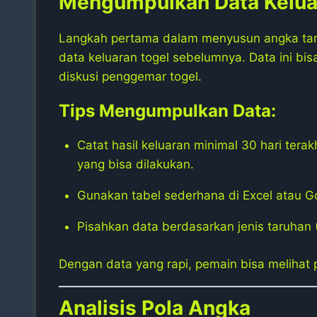
Mengumpulkan Data Kelua
Langkah pertama dalam menyusun angka ta
data keluaran togel sebelumnya. Data ini bisa
diskusi penggemar togel.
Tips Mengumpulkan Data:
Catat hasil keluaran minimal 30 hari tera
yang bisa dilakukan.
Gunakan tabel sederhana di Excel atau Go
Pisahkan data berdasarkan jenis taruhan 
Dengan data yang rapi, pemain bisa melihat 
Analisis Pola Angka