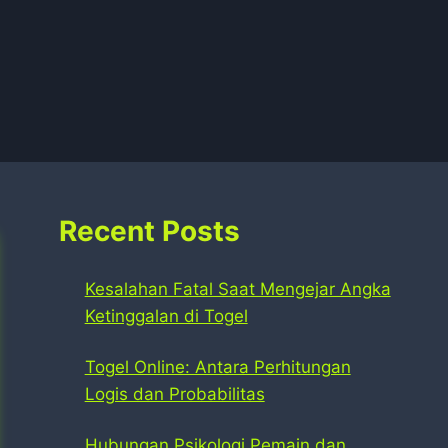
Recent Posts
Kesalahan Fatal Saat Mengejar Angka
Ketinggalan di Togel
Togel Online: Antara Perhitungan
Logis dan Probabilitas
Hubungan Psikologi Pemain dan