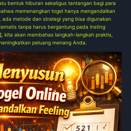
atu bentuk hiburan sekaligus tantangan bagi para
 bahwa memenangkan togel hanya mengandalkan
, ada metode dan strategi yang bisa digunakan
tematis tanpa harus bergantung pada insting
E
, kita akan membahas langkah-langkah praktis,
u meningkatkan peluang menang Anda.