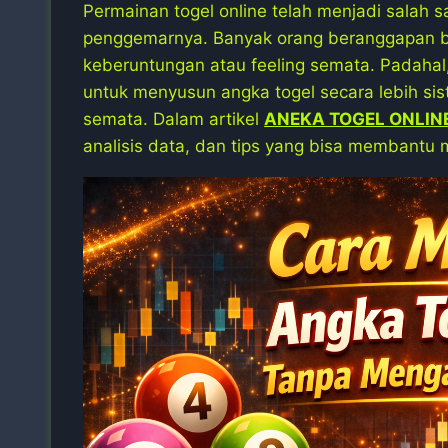
Permainan togel online telah menjadi salah s
penggemarnya. Banyak orang beranggapan
keberuntungan atau feeling semata. Padahal
untuk menyusun angka togel secara lebih sis
semata. Dalam artikel
ANEKA TOGEL ONLIN
analisis data, dan tips yang bisa membant