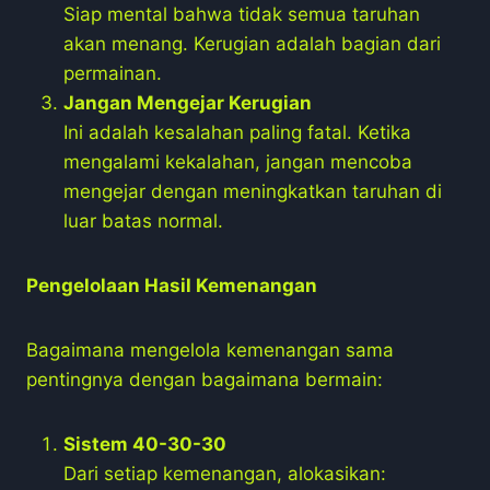
Siap mental bahwa tidak semua taruhan
akan menang. Kerugian adalah bagian dari
permainan.
Jangan Mengejar Kerugian
Ini adalah kesalahan paling fatal. Ketika
mengalami kekalahan, jangan mencoba
mengejar dengan meningkatkan taruhan di
luar batas normal.
Pengelolaan Hasil Kemenangan
Bagaimana mengelola kemenangan sama
pentingnya dengan bagaimana bermain:
Sistem 40-30-30
Dari setiap kemenangan, alokasikan: