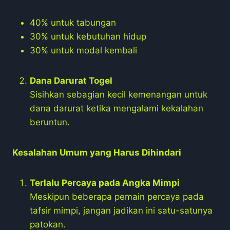
40% untuk tabungan
30% untuk kebutuhan hidup
30% untuk modal kembali
Dana Darurat Togel
Sisihkan sebagian kecil kemenangan untuk
dana darurat ketika mengalami kekalahan
beruntun.
Kesalahan Umum yang Harus Dihindari
Terlalu Percaya pada Angka Mimpi
Meskipun beberapa pemain percaya pada
tafsir mimpi, jangan jadikan ini satu-satunya
patokan.