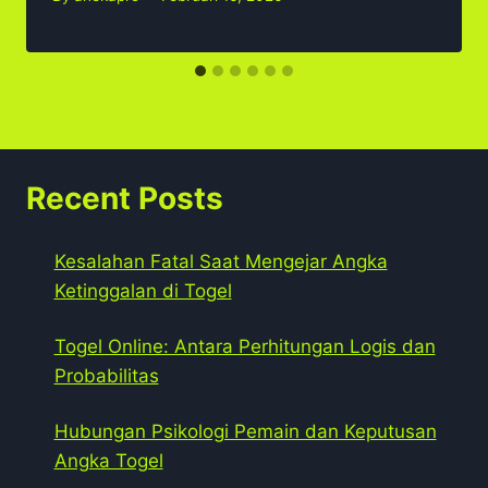
Recent Posts
Kesalahan Fatal Saat Mengejar Angka
Ketinggalan di Togel
Togel Online: Antara Perhitungan Logis dan
Probabilitas
Hubungan Psikologi Pemain dan Keputusan
Angka Togel