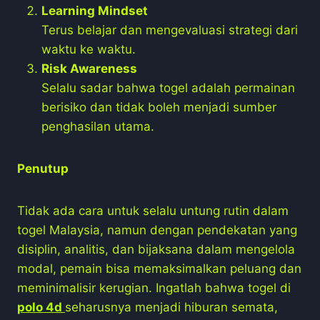
Learning Mindset
Terus belajar dan mengevaluasi strategi dari
waktu ke waktu.
Risk Awareness
Selalu sadar bahwa togel adalah permainan
berisiko dan tidak boleh menjadi sumber
penghasilan utama.
Penutup
Tidak ada cara untuk selalu untung rutin dalam
togel Malaysia, namun dengan pendekatan yang
disiplin, analitis, dan bijaksana dalam mengelola
modal, pemain bisa memaksimalkan peluang dan
meminimalisir kerugian. Ingatlah bahwa togel di
polo 4d
seharusnya menjadi hiburan semata,