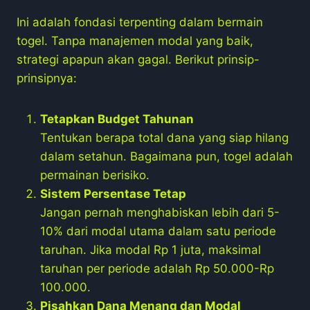
Ini adalah fondasi terpenting dalam bermain
togel. Tanpa manajemen modal yang baik,
strategi apapun akan gagal. Berikut prinsip-
prinsipnya:
Tetapkan Budget Tahunan
Tentukan berapa total dana yang siap hilang
dalam setahun. Bagaimana pun, togel adalah
permainan berisiko.
Sistem Persentase Tetap
Jangan pernah menghabiskan lebih dari 5-
10% dari modal utama dalam satu periode
taruhan. Jika modal Rp 1 juta, maksimal
taruhan per periode adalah Rp 50.000-Rp
100.000.
Pisahkan Dana Menang dan Modal