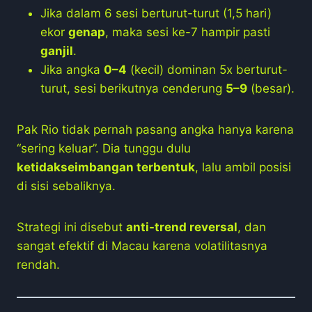
Jika dalam 6 sesi berturut-turut (1,5 hari)
ekor
genap
, maka sesi ke-7 hampir pasti
ganjil
.
Jika angka
0–4
(kecil) dominan 5x berturut-
turut, sesi berikutnya cenderung
5–9
(besar).
Pak Rio tidak pernah pasang angka hanya karena
“sering keluar”. Dia tunggu dulu
ketidakseimbangan terbentuk
, lalu ambil posisi
di sisi sebaliknya.
Strategi ini disebut
anti-trend reversal
, dan
sangat efektif di Macau karena volatilitasnya
rendah.