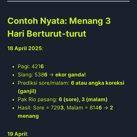
Contoh Nyata: Menang 3
Hari Berturut-turut
18 April 2025
:
Pagi: 421
6
Siang: 538
6
→
ekor ganda!
Prediksi sore/malam:
6 atau angka koreksi
(ganjil)
Pak Rio pasang:
6 (sore), 3 (malam)
Hasil: Sore = 729
3
, Malam = 814
6
→
2
menang
19 April
: