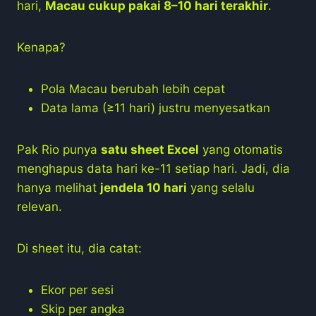
hari,
Macau cukup pakai 8–10 hari terakhir
.
Kenapa?
Pola Macau berubah lebih cepat
Data lama (≥11 hari) justru menyesatkan
Pak Rio punya
satu sheet Excel
yang otomatis
menghapus data hari ke-11 setiap hari. Jadi, dia
hanya melihat
jendela 10 hari
yang selalu
relevan.
Di sheet itu, dia catat:
Ekor per sesi
Skip per angka