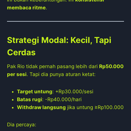
membaca ritme
.
Strategi Modal: Kecil, Tapi
Cerdas
Pak Rio tidak pernah pasang lebih dari
Rp50.000
per sesi
. Tapi dia punya aturan ketat:
Target untung
: +Rp30.000/sesi
Batas rugi
: -Rp40.000/hari
Withdraw langsung
jika untung ≥Rp100.000
Dia percaya: