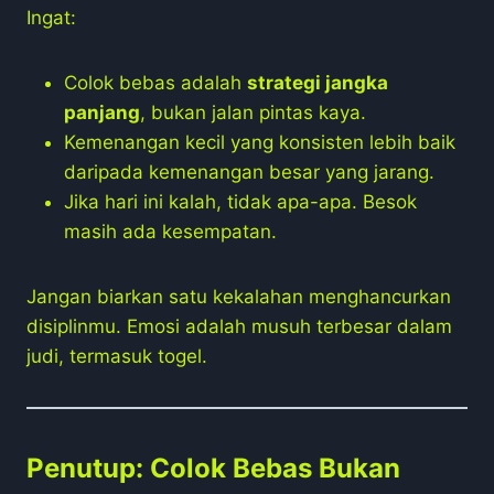
Ingat:
Colok bebas adalah
strategi jangka
panjang
, bukan jalan pintas kaya.
Kemenangan kecil yang konsisten lebih baik
daripada kemenangan besar yang jarang.
Jika hari ini kalah, tidak apa-apa. Besok
masih ada kesempatan.
Jangan biarkan satu kekalahan menghancurkan
disiplinmu. Emosi adalah musuh terbesar dalam
judi, termasuk togel.
Penutup: Colok Bebas Bukan