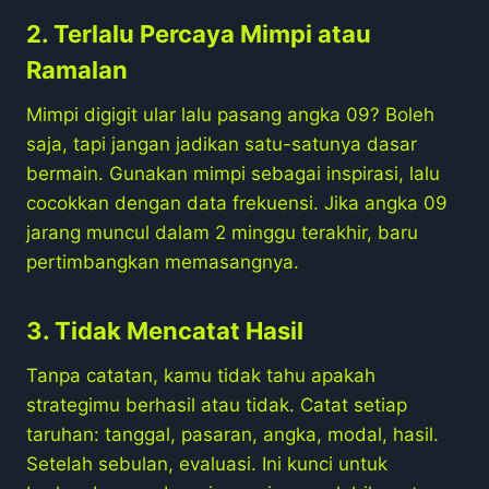
2. Terlalu Percaya Mimpi atau
Ramalan
Mimpi digigit ular lalu pasang angka 09? Boleh
saja, tapi jangan jadikan satu-satunya dasar
bermain. Gunakan mimpi sebagai inspirasi, lalu
cocokkan dengan data frekuensi. Jika angka 09
jarang muncul dalam 2 minggu terakhir, baru
pertimbangkan memasangnya.
3. Tidak Mencatat Hasil
Tanpa catatan, kamu tidak tahu apakah
strategimu berhasil atau tidak. Catat setiap
taruhan: tanggal, pasaran, angka, modal, hasil.
Setelah sebulan, evaluasi. Ini kunci untuk