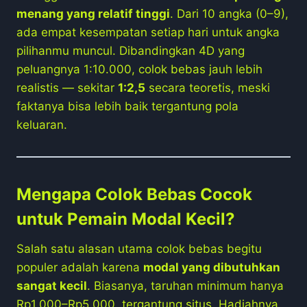
menang yang relatif tinggi
. Dari 10 angka (0–9),
ada empat kesempatan setiap hari untuk angka
pilihanmu muncul. Dibandingkan 4D yang
peluangnya 1:10.000, colok bebas jauh lebih
realistis — sekitar
1:2,5
secara teoretis, meski
faktanya bisa lebih baik tergantung pola
keluaran.
Mengapa Colok Bebas Cocok
untuk Pemain Modal Kecil?
Salah satu alasan utama colok bebas begitu
populer adalah karena
modal yang dibutuhkan
sangat kecil
. Biasanya, taruhan minimum hanya
Rp1.000–Rp5.000, tergantung situs. Hadiahnya