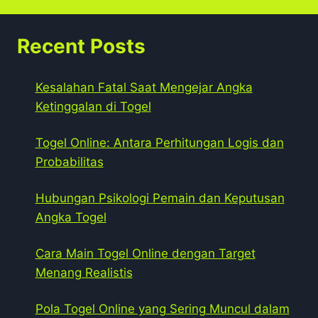
Recent Posts
Kesalahan Fatal Saat Mengejar Angka
Ketinggalan di Togel
Togel Online: Antara Perhitungan Logis dan
Probabilitas
Hubungan Psikologi Pemain dan Keputusan
Angka Togel
Cara Main Togel Online dengan Target
Menang Realistis
Pola Togel Online yang Sering Muncul dalam