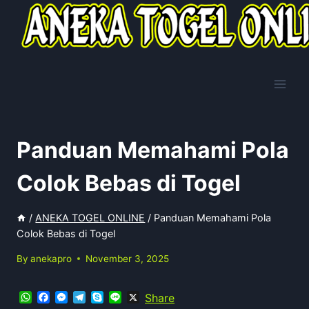
Skip
to
content
Panduan Memahami Pola
Colok Bebas di Togel
/
ANEKA TOGEL ONLINE
/
Panduan Memahami Pola
Colok Bebas di Togel
By
anekapro
November 3, 2025
W
F
M
T
S
L
X
Share