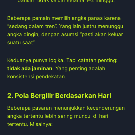
bahkan tidak keluar selama 1–2 minggu.
Beberapa pemain memilih angka panas karena
“sedang dalam tren”. Yang lain justru menunggu
angka dingin, dengan asumsi “pasti akan keluar
suatu saat”.
Keduanya punya logika. Tapi catatan penting:
tidak ada jaminan
. Yang penting adalah
konsistensi pendekatan.
2.
Pola Bergilir Berdasarkan Hari
Beberapa pasaran menunjukkan kecenderungan
angka tertentu lebih sering muncul di hari
tertentu. Misalnya: