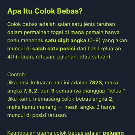
Apa Itu Colok Bebas?
Colok bebas adalah salah satu jenis taruhan
dalam permainan togel di mana pemain hanya
perlu menebak
satu digit angka
(0–9) yang akan
muncul di
salah satu posisi
dari hasil keluaran
4D (ribuan, ratusan, puluhan, atau satuan).
Contoh:
Jika hasil keluaran hari ini adalah
7823
, maka
angka
7, 8, 2,
dan
3
semuanya dianggap “keluar”.
Jika kamu memasang colok bebas angka
2
,
maka kamu menang — meski angka 2 hanya
muncul di posisi ratusan.
Keunggulan utama colok bebas adalah
peluang