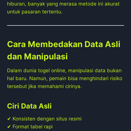
hiburan, banyak yang merasa metode ini akurat
untuk pasaran tertentu.
Cara Membedakan Data Asli
dan Manipulasi
Dalam dunia togel online, manipulasi data bukan
hal baru. Namun, pemain bisa menghindari risiko
tersebut jika memahami cirinya.
Ciri Data Asli
✔ Konsisten dengan situs resmi
✔ Format tabel rapi