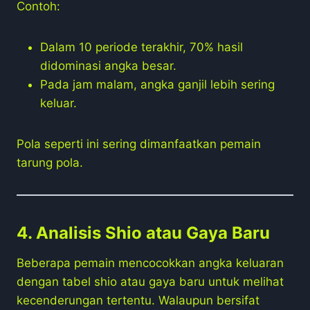
Contoh:
Dalam 10 periode terakhir, 70% hasil
didominasi angka besar.
Pada jam malam, angka ganjil lebih sering
keluar.
Pola seperti ini sering dimanfaatkan pemain
tarung pola.
4. Analisis Shio atau Gaya Baru
Beberapa pemain mencocokkan angka keluaran
dengan tabel shio atau gaya baru untuk melihat
kecenderungan tertentu. Walaupun bersifat