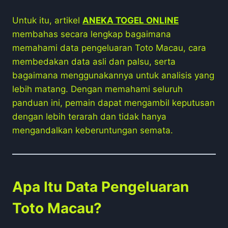
Untuk itu, artikel
ANEKA TOGEL ONLINE
membahas secara lengkap bagaimana
memahami data pengeluaran Toto Macau, cara
membedakan data asli dan palsu, serta
bagaimana menggunakannya untuk analisis yang
lebih matang. Dengan memahami seluruh
panduan ini, pemain dapat mengambil keputusan
dengan lebih terarah dan tidak hanya
mengandalkan keberuntungan semata.
Apa Itu Data Pengeluaran
Toto Macau?