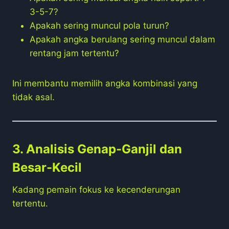
3-5-7?
Apakah sering muncul pola turun?
Apakah angka berulang sering muncul dalam
rentang jam tertentu?
Ini membantu memilih angka kombinasi yang
tidak asal.
3. Analisis Genap-Ganjil dan
Besar-Kecil
Kadang pemain fokus ke kecenderungan
tertentu.