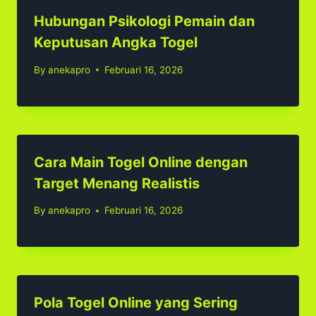
Hubungan Psikologi Pemain dan
Keputusan Angka Togel
By
anekapro
Februari 16, 2026
Cara Main Togel Online dengan
Target Menang Realistis
By
anekapro
Februari 16, 2026
Pola Togel Online yang Sering