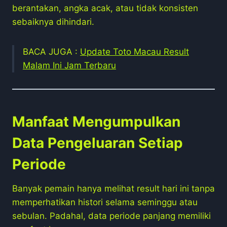
berantakan, angka acak, atau tidak konsisten
sebaiknya dihindari.
BACA JUGA :
Update Toto Macau Result
Malam Ini Jam Terbaru
Manfaat Mengumpulkan
Data Pengeluaran Setiap
Periode
Banyak pemain hanya melihat result hari ini tanpa
memperhatikan histori selama seminggu atau
sebulan. Padahal, data periode panjang memiliki