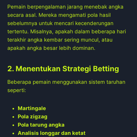
Pemain berpengalaman jarang menebak angka
secara asal. Mereka mengamati pola hasil
sebelumnya untuk mencari kecenderungan
tertentu. Misalnya, apakah dalam beberapa hari
terakhir angka kembar sering muncul, atau
apakah angka besar lebih dominan.
2. Menentukan Strategi Betting
Beberapa pemain menggunakan sistem taruhan
seperti:
Martingale
Pola zigzag
Pola tarung angka
Analisis longgar dan ketat