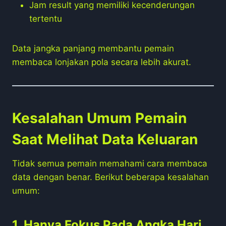
Jam result yang memiliki kecenderungan
tertentu
Data jangka panjang membantu pemain
membaca lonjakan pola secara lebih akurat.
Kesalahan Umum Pemain
Saat Melihat Data Keluaran
Tidak semua pemain memahami cara membaca
data dengan benar. Berikut beberapa kesalahan
umum:
1. Hanya Fokus Pada Angka Hari