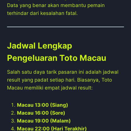
Data yang benar akan membantu pemain
terhindar dari kesalahan fatal.
Jadwal Lengkap
Pengeluaran Toto Macau
Salah satu daya tarik pasaran ini adalah jadwal
result yang padat setiap hari. Biasanya, Toto
Macau memiliki empat jadwal result:
Macau 13:00 (Siang)
Macau 16:00 (Sore)
Macau 19:00 (Malam)
Macau 22:00 (Hari Terakhir)