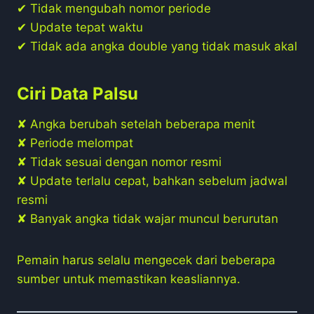
✔ Tidak mengubah nomor periode
✔ Update tepat waktu
✔ Tidak ada angka double yang tidak masuk akal
Ciri Data Palsu
✘ Angka berubah setelah beberapa menit
✘ Periode melompat
✘ Tidak sesuai dengan nomor resmi
✘ Update terlalu cepat, bahkan sebelum jadwal
resmi
✘ Banyak angka tidak wajar muncul berurutan
Pemain harus selalu mengecek dari beberapa
sumber untuk memastikan keasliannya.