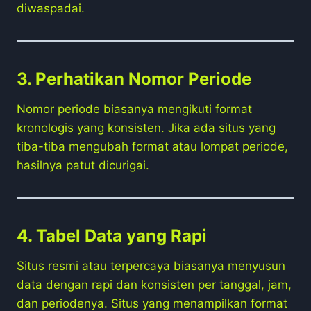
diwaspadai.
3. Perhatikan Nomor Periode
Nomor periode biasanya mengikuti format
kronologis yang konsisten. Jika ada situs yang
tiba-tiba mengubah format atau lompat periode,
hasilnya patut dicurigai.
4. Tabel Data yang Rapi
Situs resmi atau terpercaya biasanya menyusun
data dengan rapi dan konsisten per tanggal, jam,
dan periodenya. Situs yang menampilkan format