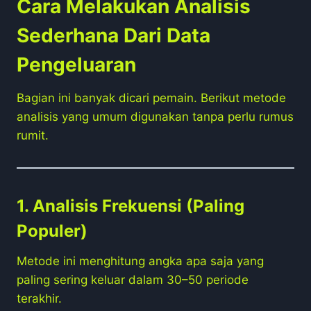
Cara Melakukan Analisis
Sederhana Dari Data
Pengeluaran
Bagian ini banyak dicari pemain. Berikut metode
analisis yang umum digunakan tanpa perlu rumus
rumit.
1. Analisis Frekuensi (Paling
Populer)
Metode ini menghitung angka apa saja yang
paling sering keluar dalam 30–50 periode
terakhir.