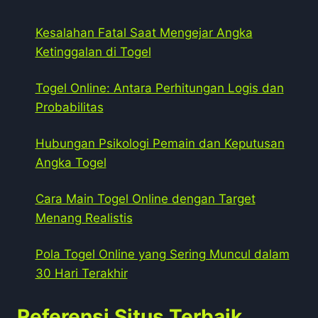
Kesalahan Fatal Saat Mengejar Angka
Ketinggalan di Togel
Togel Online: Antara Perhitungan Logis dan
Probabilitas
Hubungan Psikologi Pemain dan Keputusan
Angka Togel
Cara Main Togel Online dengan Target
Menang Realistis
Pola Togel Online yang Sering Muncul dalam
30 Hari Terakhir
Referensi Situs Terbaik