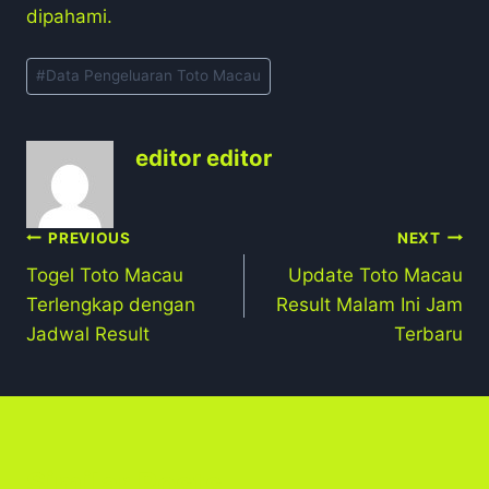
dipahami.
Post
#
Data Pengeluaran Toto Macau
Tags:
editor editor
Navigasi
PREVIOUS
NEXT
Togel Toto Macau
Update Toto Macau
pos
Terlengkap dengan
Result Malam Ini Jam
Jadwal Result
Terbaru
Similar Posts