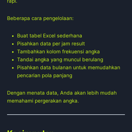
rapi.
Beberapa cara pengelolaan:
Buat tabel Excel sederhana
Pisahkan data per jam result
Tambahkan kolom frekuensi angka
Tandai angka yang muncul berulang
Pisahkan data bulanan untuk memudahkan
pencarian pola panjang
Dengan menata data, Anda akan lebih mudah
memahami pergerakan angka.