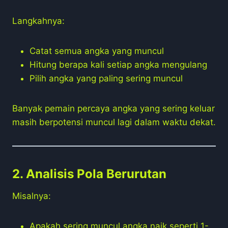
Langkahnya:
Catat semua angka yang muncul
Hitung berapa kali setiap angka mengulang
Pilih angka yang paling sering muncul
Banyak pemain percaya angka yang sering keluar
masih berpotensi muncul lagi dalam waktu dekat.
2. Analisis Pola Berurutan
Misalnya:
Apakah sering muncul angka naik seperti 1-