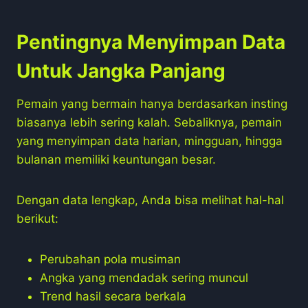
Pentingnya Menyimpan Data
Untuk Jangka Panjang
Pemain yang bermain hanya berdasarkan insting
biasanya lebih sering kalah. Sebaliknya, pemain
yang menyimpan data harian, mingguan, hingga
bulanan memiliki keuntungan besar.
Dengan data lengkap, Anda bisa melihat hal-hal
berikut:
Perubahan pola musiman
Angka yang mendadak sering muncul
Trend hasil secara berkala