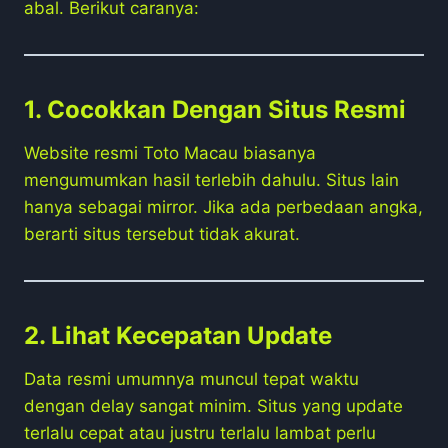
abal. Berikut caranya:
1. Cocokkan Dengan Situs Resmi
Website resmi Toto Macau biasanya
mengumumkan hasil terlebih dahulu. Situs lain
hanya sebagai mirror. Jika ada perbedaan angka,
berarti situs tersebut tidak akurat.
2. Lihat Kecepatan Update
Data resmi umumnya muncul tepat waktu
dengan delay sangat minim. Situs yang update
terlalu cepat atau justru terlalu lambat perlu