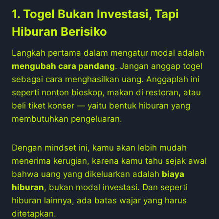
1.
Togel Bukan Investasi, Tapi
Hiburan Berisiko
Langkah pertama dalam mengatur modal adalah
mengubah cara pandang
. Jangan anggap togel
sebagai cara menghasilkan uang. Anggaplah ini
seperti nonton bioskop, makan di restoran, atau
beli tiket konser — yaitu bentuk hiburan yang
membutuhkan pengeluaran.
Dengan mindset ini, kamu akan lebih mudah
menerima kerugian, karena kamu tahu sejak awal
bahwa uang yang dikeluarkan adalah
biaya
hiburan
, bukan modal investasi. Dan seperti
hiburan lainnya, ada batas wajar yang harus
ditetapkan.