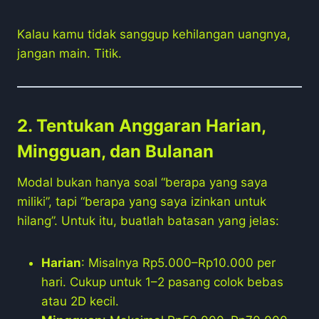
Kalau kamu tidak sanggup kehilangan uangnya,
jangan main. Titik.
2.
Tentukan Anggaran Harian,
Mingguan, dan Bulanan
Modal bukan hanya soal “berapa yang saya
miliki”, tapi “berapa yang saya izinkan untuk
hilang”. Untuk itu, buatlah batasan yang jelas:
Harian
: Misalnya Rp5.000–Rp10.000 per
hari. Cukup untuk 1–2 pasang colok bebas
atau 2D kecil.