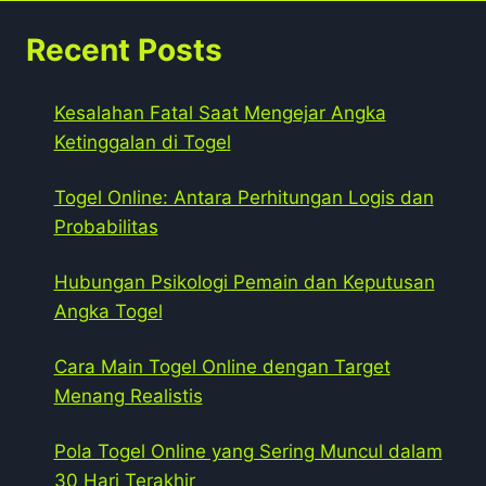
Recent Posts
Kesalahan Fatal Saat Mengejar Angka
Ketinggalan di Togel
Togel Online: Antara Perhitungan Logis dan
Probabilitas
Hubungan Psikologi Pemain dan Keputusan
Angka Togel
Cara Main Togel Online dengan Target
Menang Realistis
Pola Togel Online yang Sering Muncul dalam
30 Hari Terakhir