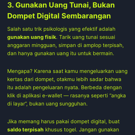
3.
Gunakan Uang Tunai, Bukan
Dompet Digital Sembarangan
Salah satu trik psikologis yang efektif adalah
gunakan uang fisik
. Tarik uang tunai sesuai
anggaran mingguan, simpan di amplop terpisah,
dan hanya gunakan uang itu untuk bermain.
Mengapa? Karena saat kamu mengeluarkan uang
kertas dari dompet, otakmu lebih sadar bahwa
itu adalah pengeluaran nyata. Berbeda dengan
klik di aplikasi e-wallet — rasanya seperti “angka
di layar”, bukan uang sungguhan.
Jika memang harus pakai dompet digital, buat
saldo terpisah
khusus togel. Jangan gunakan