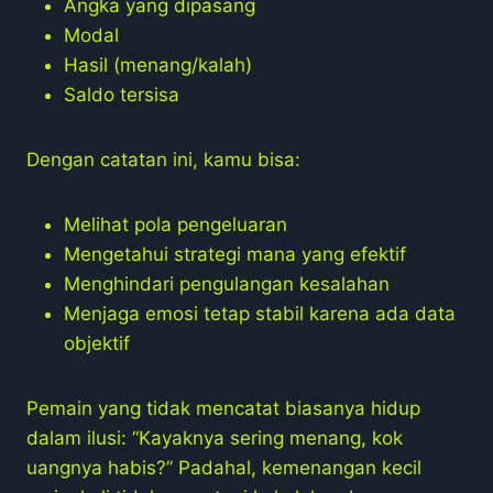
Angka yang dipasang
Modal
Hasil (menang/kalah)
Saldo tersisa
Dengan catatan ini, kamu bisa:
Melihat pola pengeluaran
Mengetahui strategi mana yang efektif
Menghindari pengulangan kesalahan
Menjaga emosi tetap stabil karena ada data
objektif
Pemain yang tidak mencatat biasanya hidup
dalam ilusi: “Kayaknya sering menang, kok
uangnya habis?” Padahal, kemenangan kecil