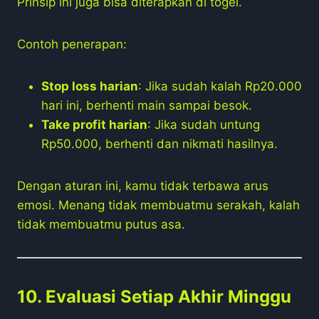
Prinsip ini juga bisa diterapkan di togel.
Contoh penerapan:
Stop loss harian
: Jika sudah kalah Rp20.000
hari ini, berhenti main sampai besok.
Take profit harian
: Jika sudah untung
Rp50.000, berhenti dan nikmati hasilnya.
Dengan aturan ini, kamu tidak terbawa arus
emosi. Menang tidak membuatmu serakah, kalah
tidak membuatmu putus asa.
10.
Evaluasi Setiap Akhir Minggu