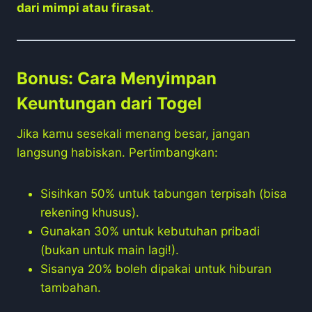
dari mimpi atau firasat
.
Bonus: Cara Menyimpan
Keuntungan dari Togel
Jika kamu sesekali menang besar, jangan
langsung habiskan. Pertimbangkan:
Sisihkan 50% untuk tabungan terpisah (bisa
rekening khusus).
Gunakan 30% untuk kebutuhan pribadi
(bukan untuk main lagi!).
Sisanya 20% boleh dipakai untuk hiburan
tambahan.